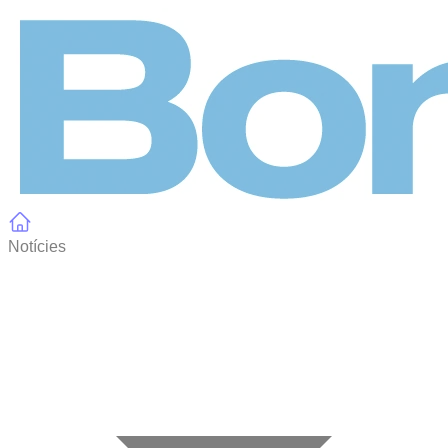
Panell de gestió de galetes
Notícies