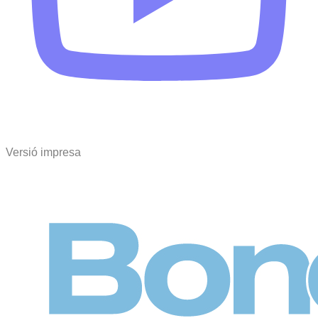
Versió impresa