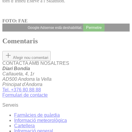
torn d’Irineu Esteve a l’Skiathlon.
FOTO: FAE
Permetre
Google Adsense està deshabilitat.
Comentaris
Afegir nou comentari
CONTACTA AMB NOSALTRES
Diari Bondia
Callaueta, 4, 1r
AD500 Andorra la Vella
Principat d'Andorra
Tel. +376 80 88 88
Formulari de contacte
Serveis
Farmàcies de guàrdia
Informació meteorològica
Cartellera
Informació general