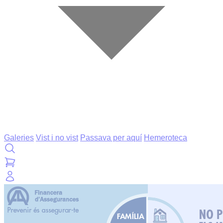
Galeries
Vist i no vist
Passava per aquí
Hemeroteca