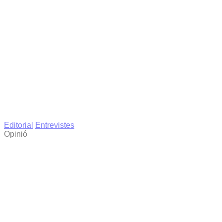
Editorial
Entrevistes
Opinió