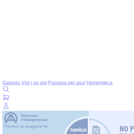
Galeries
Vist i no vist
Passava per aquí
Hemeroteca