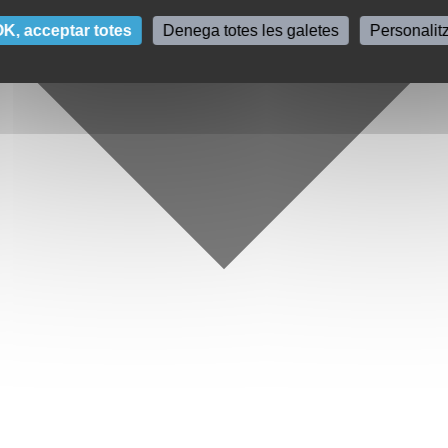
K, acceptar totes
Denega totes les galetes
Personalit