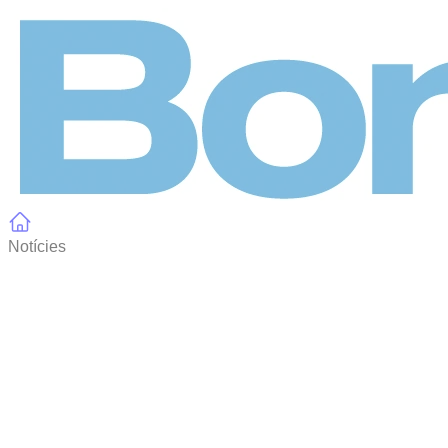
Panell de gestió de galetes
Notícies