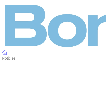
Panell de gestió de galetes
Notícies