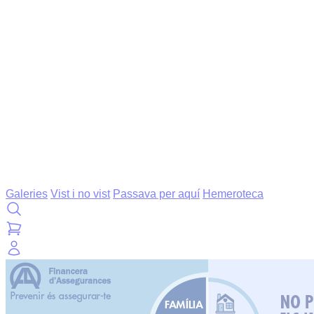
Galeries
Vist i no vist
Passava per aquí
Hemeroteca