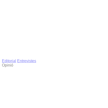
Editorial
Entrevistes
Opinió