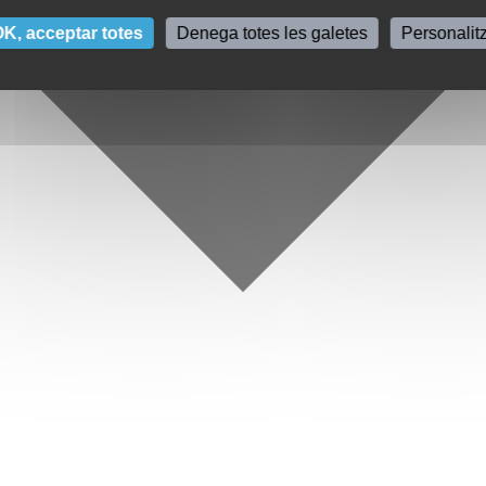
K, acceptar totes
Denega totes les galetes
Personalit