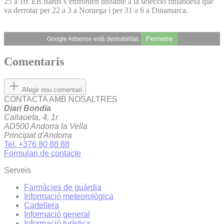
25 a 10. Els isards s’enfronten dissabte a la selecció finlandesa que
va derrotar per 22 a 3 a Noruega i per 31 a 6 a Dinamarca.
Permetre
Google Adsense està deshabilitat.
Comentaris
Afegir nou comentari
CONTACTA AMB NOSALTRES
Diari Bondia
Callaueta, 4, 1r
AD500 Andorra la Vella
Principat d'Andorra
Tel. +376 80 88 88
Formulari de contacte
Serveis
Farmàcies de guàrdia
Informació meteorològica
Cartellera
Informació general
Informació turística