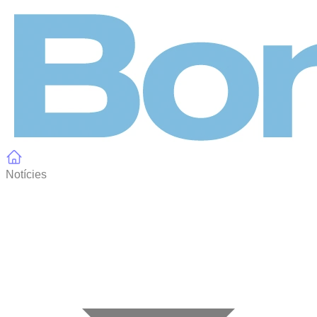
Panell de gestió de galetes
Notícies