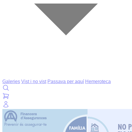
Galeries
Vist i no vist
Passava per aquí
Hemeroteca