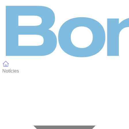
Panell de gestió de galetes
Notícies