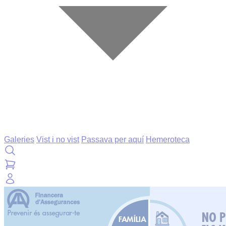
Galeries
Vist i no vist
Passava per aquí
Hemeroteca