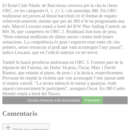
El Reial Club Nàutic de Barcelona convoca per la cita la classe
ORC, en les categories 0, 1, 2 i 3, i els monotips J80. Els ORC
realitzaran set proves al litoral barceloní en el format de regates
sobrevent-sotavent, mentre que per als J80 n’hi ha programada una
més. Marcel Lescano estarà a bord del KW Plus Sailing Control, un
BH 36, que competeix en ORC 2. Realitzarà funcions de proa.
“Hem entrenat moltíssim els últims mesos i tenim molt bones
sensacions. La competència és gran i esperem estar entre els cinc
primers, sense renunciar al podi que vam aconseguir l’any passat”,
indica Lescano, que en l’edició anterior va ser tercer.
També hi haurà presència andorrana en ORC 3. Formen part de la
tripulació del Fanytas, un Dufur 34 peus, Òscar, Marc i David
Ramon, que estaran al piano, de proa i a la tàctica, respectivament.
Provaran de repetir la victòria que van aconseguir l’any passat amb
el mateix vaixell. “La nostra intenció és tornar a guanyar. Amb
aquest convenciment hi participem”, assegura Òscar. En J80 Carles
Morató estarà a bord del Nacex.
Permetre
Google Adsense està deshabilitat.
Comentaris
Afegir nou comentari