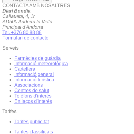
CONTACTA AMB NOSALTRES
Diari Bondia
Callaueta, 4, 1r
AD500 Andorra la Vella
Principat d'Andorra
Tel. +376 80 88 88
Formulari de contacte
Serveis
Farmàcies de guàrdia
Informació meteorològica
Cartellera
Informació general
Informació turística
Associacions
Centres de salut
Telèfons d'interès
Enllaços d'interés
Tarifes
Tarifes publicitat
Tarifes classificats