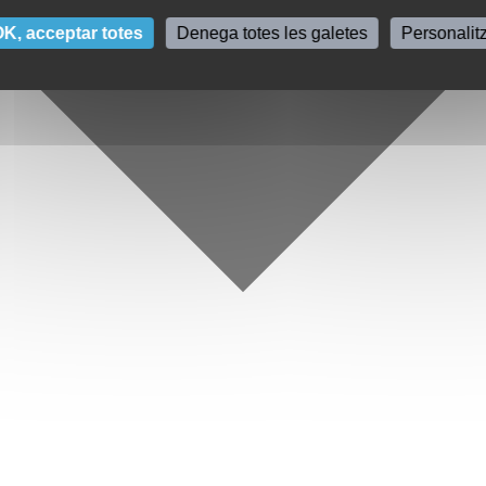
K, acceptar totes
Denega totes les galetes
Personalit