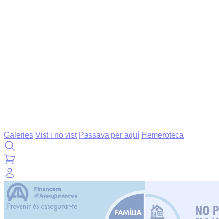
Galeries
Vist i no vist
Passava per aquí
Hemeroteca