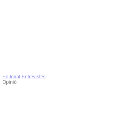
Editorial
Entrevistes
Opinió