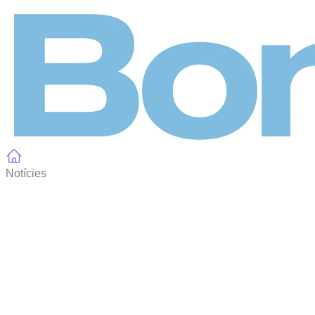
Panell de gestió de galetes
Notícies