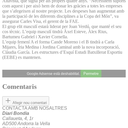
Altavista, que signa per als propers quatre anys. “Necessitem suports
com aquest i per això hem de donar les gràcies a totes les empreses
que s’afegeixen al nostre projecte. Les despeses han augmentat amb
la participació de les diferents disciplines a la Copa del Món”, va
assegurar Carles Visa, el gerent de la FAE.
El grup elit masculí estarà liderat per Joan Verdú, que manté el seu
cos tècnic. L’equip masculí tindrà Àxel Esteve, Àlex Rius,
Bartumeu Gabriel i Xavier Cornella.
L’equip femení A el forma Cande Moreno i el B tindrà a Carla
Mijares, Íria Medina i Jordina Caminal amb la nova incorporació,
Clàudia García. Les estructures d’Esquí Estudi Batxillerat Esportiu
(EEBE) es mantenen.
Permetre
Google Adsense està deshabilitat.
Comentaris
Afegir nou comentari
CONTACTA AMB NOSALTRES
Diari Bondia
Callaueta, 4, 1r
AD500 Andorra la Vella