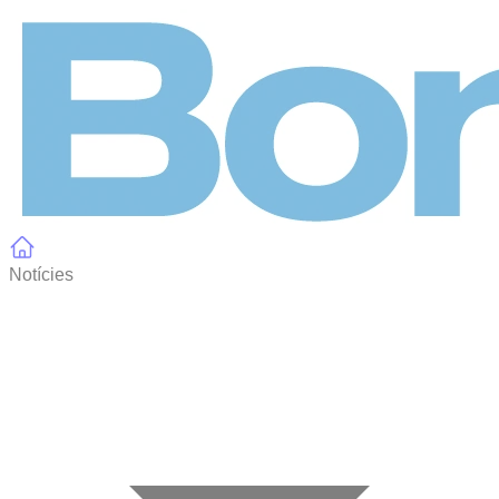
Panell de gestió de galetes
Notícies