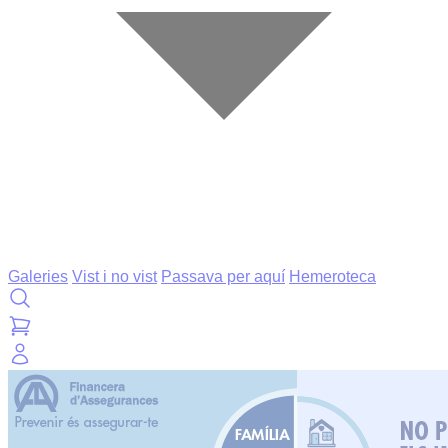
Galeries
Vist i no vist
Passava per aquí
Hemeroteca