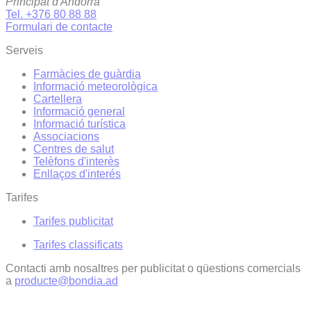
Principat d'Andorra
Tel. +376 80 88 88
Formulari de contacte
Serveis
Farmàcies de guàrdia
Informació meteorològica
Cartellera
Informació general
Informació turística
Associacions
Centres de salut
Telèfons d'interès
Enllaços d'interés
Tarifes
Tarifes publicitat
Tarifes classificats
Contacti amb nosaltres per publicitat o qüestions comercials
a
producte@bondia.ad