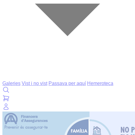
Galeries
Vist i no vist
Passava per aquí
Hemeroteca