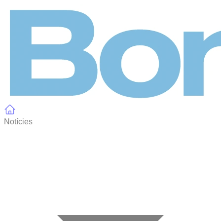
Panell de gestió de galetes
Notícies