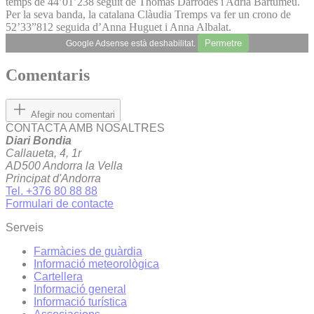
temps de 44’01’238 seguit de Thomas Darrodes i Adrià Bartumeu.
Per la seva banda, la catalana Clàudia Tremps va fer un crono de
52’33”812 seguida d’Anna Huguet i Anna Albalat.
Permetre
Google Adsense està deshabilitat.
Comentaris
Afegir nou comentari
CONTACTA AMB NOSALTRES
Diari Bondia
Callaueta, 4, 1r
AD500 Andorra la Vella
Principat d'Andorra
Tel. +376 80 88 88
Formulari de contacte
Serveis
Farmàcies de guàrdia
Informació meteorològica
Cartellera
Informació general
Informació turística