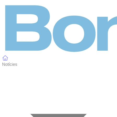
Panell de gestió de galetes
Notícies