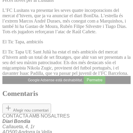
Peces noves per al Lusitans
L’FC Lusitans va presentar les seves quatre incorporacions del
mercat d’hivern, que ja va anunciar el diari BonDia. L’estrella és
l’extrem Marcos André Duraes, més conegut com a Marquinhos, i
també hi ha Gastao de Moura, Rubén Filipe Silvestre i Tiago Dias.
Tots els jugadors reforçaran l’atac de Raúl Cañete.
El Tic Tapa, ambiciós
El Tic Tapa UE Sant Julià ha estat el més ambiciós del mercat
d’hivern amb un total de set fitxatges, que ahir van ser presentats a la
seu del seu màxim patrocinador. Els dos més destacats són el
migcampista Nikola Zugic, provinent del futbol portuguès, i el
davanter Isaac Padilla, que va passar pel juvenil de l’FC Barcelona.
Permetre
Google Adsense està deshabilitat.
Comentaris
Afegir nou comentari
CONTACTA AMB NOSALTRES
Diari Bondia
Callaueta, 4, 1r
AD500 Andorra la Vella