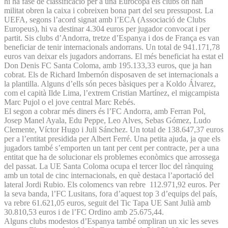
hi ha fase de classificació per a una Eurocopa els clubs on han
militat obren la caixa i cobreixen bona part del seu pressupost. La
UEFA, segons l’acord signat amb l’ECA (Associació de Clubs
Europeus), hi va destinar 4.304 euros per jugador convocat i per
partit. Sis clubs d’Andorra, tretze d’Espanya i dos de França es van
beneficiar de tenir internacionals andorrans. Un total de 941.171,78
euros van deixar els jugadors andorrans. El més beneficiat ha estat el
Don Denis FC Santa Coloma, amb 195.133,33 euros, que ja han
cobrat. Els de Richard Imbernón disposaven de set internacionals a
la plantilla. Alguns d’ells són peces bàsiques per a Koldo Álvarez,
com el capità Ilde Lima, l’extrem Cristian Martínez, el migcampista
Marc Pujol o el jove central Marc Rebés.
El segon a cobrar més diners és l’FC Andorra, amb Ferran Pol,
Josep Manel Ayala, Edu Peppe, Leo Alves, Sebas Gómez, Ludo
Clemente, Víctor Hugo i Juli Sánchez. Un total de 138.647,37 euros
per a l’entitat presidida per Albert Ferré. Una petita ajuda, ja que els
jugadors també s’emporten un tant per cent per contracte, per a una
entitat que ha de solucionar els problemes econòmics que arrossega
del passat. La UE Santa Coloma ocupa el tercer lloc del rànquing
amb un total de cinc internacionals, en què destaca l’aportació del
lateral Jordi Rubio. Els colomencs van rebre 112.971,92 euros. Per
la seva banda, l’FC Lusitans, fora d’aquest top 3 d’equips del país,
va rebre 61.621,05 euros, seguit del Tic Tapa UE Sant Julià amb
30.810,53 euros i de l’FC Ordino amb 25.675,44.
Alguns clubs modestos d’Espanya també ompliran un xic les seves