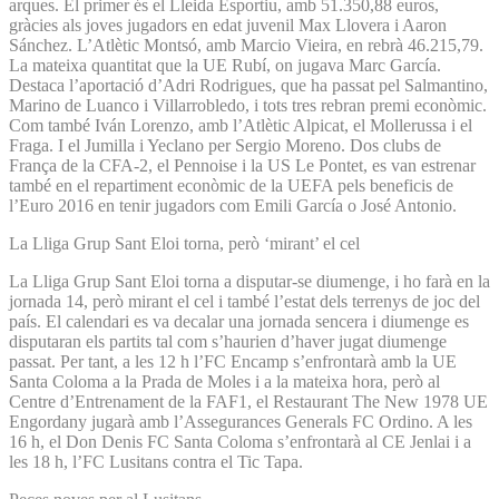
arques. El primer és el Lleida Esportiu, amb 51.350,88 euros,
gràcies als joves jugadors en edat juvenil Max Llovera i Aaron
Sánchez. L’Atlètic Montsó, amb Marcio Vieira, en rebrà 46.215,79.
La mateixa quantitat que la UE Rubí, on jugava Marc García.
Destaca l’aportació d’Adri Rodrigues, que ha passat pel Salmantino,
Marino de Luanco i Villarrobledo, i tots tres rebran premi econòmic.
Com també Iván Lorenzo, amb l’Atlètic Alpicat, el Mollerussa i el
Fraga. I el Jumilla i Yeclano per Sergio Moreno. Dos clubs de
França de la CFA-2, el Pennoise i la US Le Pontet, es van estrenar
també en el repartiment econòmic de la UEFA pels beneficis de
l’Euro 2016 en tenir jugadors com Emili García o José Antonio.
La Lliga Grup Sant Eloi torna, però ‘mirant’ el cel
La Lliga Grup Sant Eloi torna a disputar-se diumenge, i ho farà en la
jornada 14, però mirant el cel i també l’estat dels terrenys de joc del
país. El calendari es va decalar una jornada sencera i diumenge es
disputaran els partits tal com s’haurien d’haver jugat diumenge
passat. Per tant, a les 12 h l’FC Encamp s’enfrontarà amb la UE
Santa Coloma a la Prada de Moles i a la mateixa hora, però al
Centre d’Entrenament de la FAF1, el Restaurant The New 1978 UE
Engordany jugarà amb l’Assegurances Generals FC Ordino. A les
16 h, el Don Denis FC Santa Coloma s’enfrontarà al CE Jenlai i a
les 18 h, l’FC Lusitans contra el Tic Tapa.