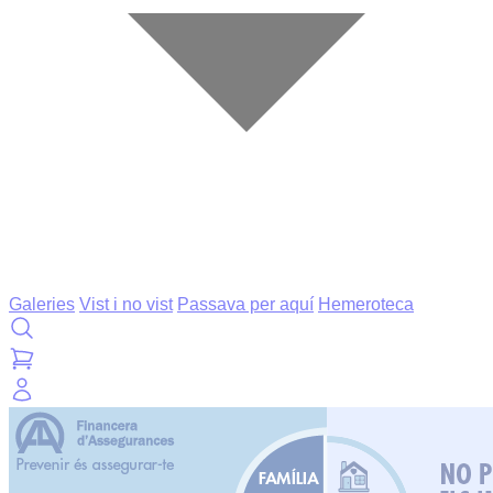
Galeries
Vist i no vist
Passava per aquí
Hemeroteca