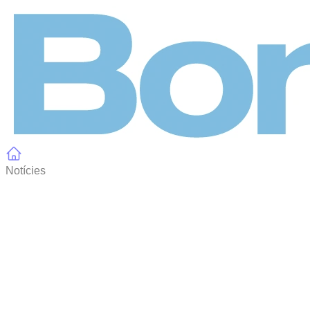
Panell de gestió de galetes
Notícies