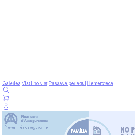
Galeries
Vist i no vist
Passava per aquí
Hemeroteca