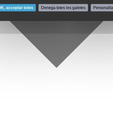
K, acceptar totes
Denega totes les galetes
Personalit