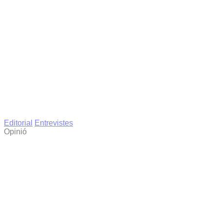
Editorial
Entrevistes
Opinió