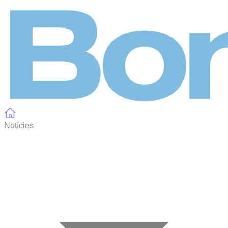
Panell de gestió de galetes
Notícies