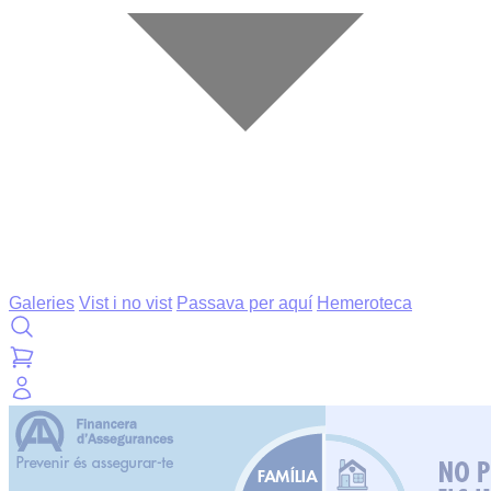
Galeries
Vist i no vist
Passava per aquí
Hemeroteca