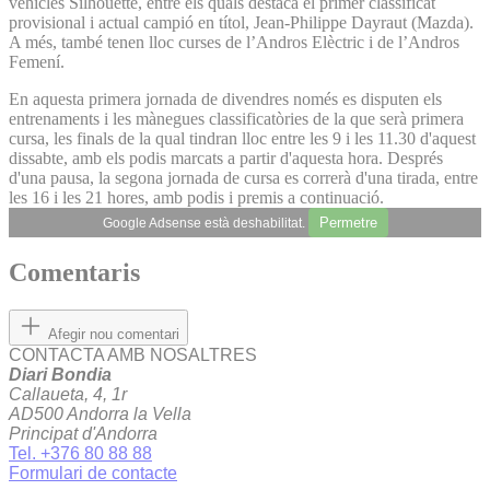
vehicles Silhouette, entre els quals destaca el primer classificat
provisional i actual campió en títol, Jean-Philippe Dayraut (Mazda).
A més, també tenen lloc curses de l’Andros Elèctric i de l’Andros
Femení.
En aquesta primera jornada de divendres només es disputen els
entrenaments i les mànegues classificatòries de la que serà primera
cursa, les finals de la qual tindran lloc entre les 9 i les 11.30 d'aquest
dissabte, amb els podis marcats a partir d'aquesta hora. Després
d'una pausa, la segona jornada de cursa es correrà d'una tirada, entre
les 16 i les 21 hores, amb podis i premis a continuació.
Permetre
Google Adsense està deshabilitat.
Comentaris
Afegir nou comentari
CONTACTA AMB NOSALTRES
Diari Bondia
Callaueta, 4, 1r
AD500 Andorra la Vella
Principat d'Andorra
Tel. +376 80 88 88
Formulari de contacte