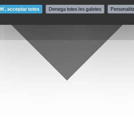
K, acceptar totes
Denega totes les galetes
Personalit