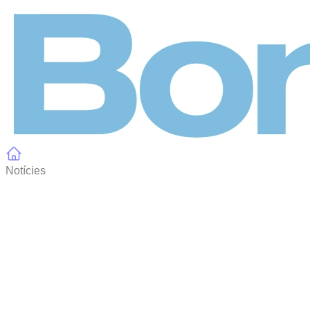
Panell de gestió de galetes
Notícies