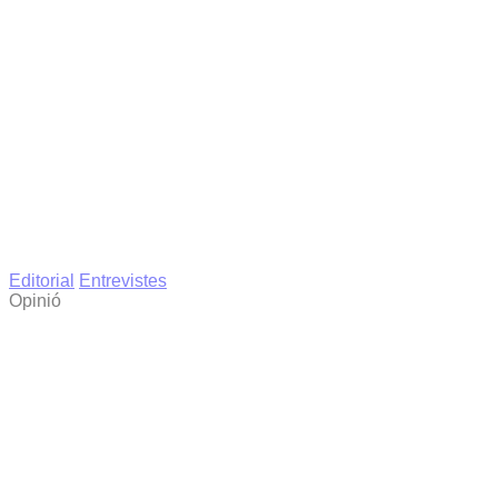
Editorial
Entrevistes
Opinió