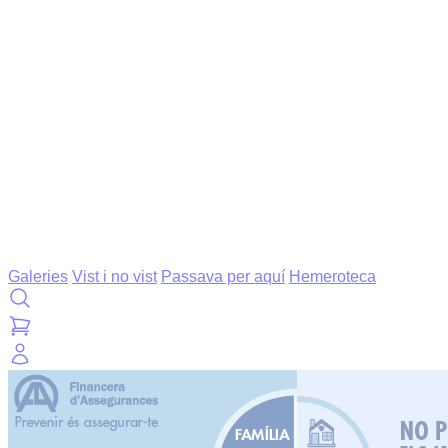
Galeries
Vist i no vist
Passava per aquí
Hemeroteca