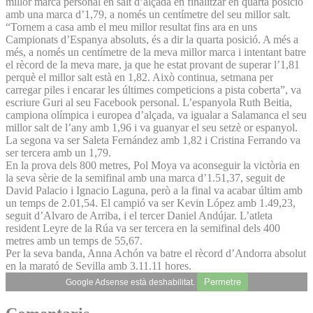
millor marca personal en salt d’alçada en finalitzar en quarta posició
amb una marca d’1,79, a només un centímetre del seu millor salt.
“Tornem a casa amb el meu millor resultat fins ara en uns
Campionats d’Espanya absoluts, és a dir la quarta posició. A més a
més, a només un centímetre de la meva millor marca i intentant batre
el rècord de la meva mare, ja que he estat provant de superar l’1,81
perquè el millor salt està en 1,82. Això continua, setmana per
carregar piles i encarar les últimes competicions a pista coberta”, va
escriure Guri al seu Facebook personal. L’espanyola Ruth Beitia,
campiona olímpica i europea d’alçada, va igualar a Salamanca el seu
millor salt de l’any amb 1,96 i va guanyar el seu setzè or espanyol.
La segona va ser Saleta Fernández amb 1,82 i Cristina Ferrando va
ser tercera amb un 1,79.
En la prova dels 800 metres, Pol Moya va aconseguir la victòria en
la seva sèrie de la semifinal amb una marca d’1.51,37, seguit de
David Palacio i Ignacio Laguna, però a la final va acabar últim amb
un temps de 2.01,54. El campió va ser Kevin López amb 1.49,23,
seguit d’Alvaro de Arriba, i el tercer Daniel Andújar. L’atleta
resident Leyre de la Rúa va ser tercera en la semifinal dels 400
metres amb un temps de 55,67.
Per la seva banda, Anna A­chón va batre el rècord d’Andorra absolut
en la marató de Sevilla amb 3.11.11 hores.
Permetre
Google Adsense està deshabilitat.