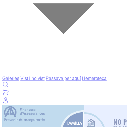
Galeries
Vist i no vist
Passava per aquí
Hemeroteca