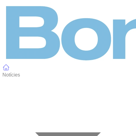
Panell de gestió de galetes
Notícies