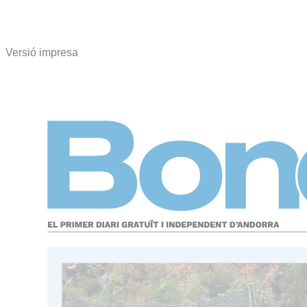
Versió impresa