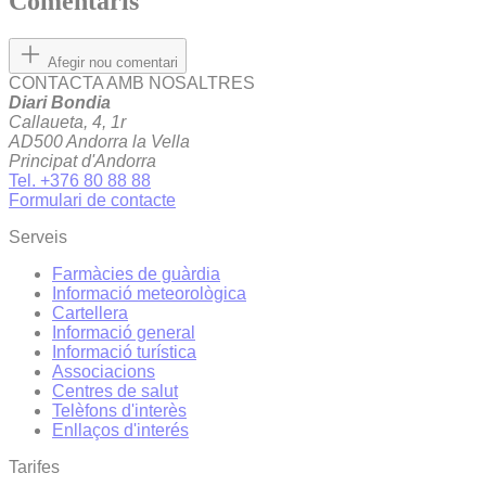
Comentaris
Afegir nou comentari
CONTACTA AMB NOSALTRES
Diari Bondia
Callaueta, 4, 1r
AD500 Andorra la Vella
Principat d'Andorra
Tel. +376 80 88 88
Formulari de contacte
Serveis
Farmàcies de guàrdia
Informació meteorològica
Cartellera
Informació general
Informació turística
Associacions
Centres de salut
Telèfons d'interès
Enllaços d'interés
Tarifes