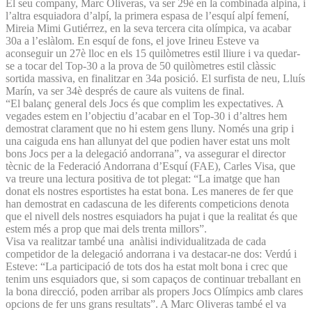
El seu company, Marc Oliveras, va ser 29è en la combinada alpina, i
l’altra esquiadora d’alpí, la primera espasa de l’esquí alpí femení,
Mireia Mimi Gutiérrez, en la seva tercera cita olímpica, va acabar
30a a l’eslàlom. En esquí de fons, el jove Irineu Esteve va
aconseguir un 27è lloc en els 15 quilòmetres estil lliure i va quedar-
se a tocar del Top-30 a la prova de 50 quilòmetres estil clàssic
sortida massiva, en finalitzar en 34a posició. El surfista de neu, Lluís
Marín, va ser 34è després de caure als vuitens de final.
“El balanç general dels Jocs és que complim les expectatives. A
vegades estem en l’objectiu d’acabar en el Top-30 i d’altres hem
demostrat clarament que no hi estem gens lluny. Només una grip i
una caiguda ens han allunyat del que podien haver estat uns molt
bons Jocs per a la delegació andorrana”, va assegurar el director
tècnic de la Federació Andorrana d’Esquí (FAE), Carles Visa, que
va treure una lectura positiva de tot plegat: “La imatge que han
donat els nostres esportistes ha estat bona. Les maneres de fer que
han demostrat en cadascuna de les diferents competicions denota
que el nivell dels nostres esquiadors ha pujat i que la realitat és que
estem més a prop que mai dels trenta millors”.
Visa va realitzar també una anàlisi individualitzada de cada
competidor de la delegació andorrana i va destacar-ne dos: Verdú i
Esteve: “La participació de tots dos ha estat molt bona i crec que
tenim uns esquiadors que, si som capaços de continuar treballant en
la bona direcció, poden arribar als propers Jocs Olímpics amb clares
opcions de fer uns grans resultats”. A Marc Oliveras també el va