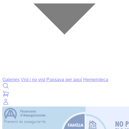
Galeries
Vist i no vist
Passava per aquí
Hemeroteca