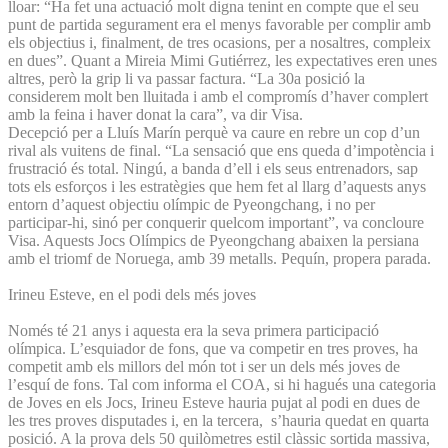
lloar: “Ha fet una actuació molt digna tenint en compte que el seu
punt de partida segurament era el menys favorable per complir amb
els objectius i, finalment, de tres ocasions, per a nosaltres, compleix
en dues”. Quant a Mireia Mimi Gutiérrez, les expectatives eren unes
altres, però la grip li va passar factura. “La 30a posició la
considerem molt ben lluitada i amb el compromís d’haver complert
amb la feina i haver donat la cara”, va dir Visa.
Decepció per a Lluís Marín perquè va caure en rebre un cop d’un
rival als vuitens de final. “La sensació que ens queda d’impotència i
frustració és total. Ningú, a banda d’ell i els seus entrenadors, sap
tots els esforços i les estratègies que hem fet al llarg d’aquests anys
entorn d’aquest objectiu olímpic de Pyeongchang, i no per
participar-hi, sinó per conquerir quelcom important”, va concloure
Visa. Aquests Jocs Olímpics de Pyeongchang abaixen la persiana
amb el triomf de Noruega, amb 39 metalls. Pequín, propera parada.
Irineu Esteve, en el podi dels més joves
Només té 21 anys i aquesta era la seva primera participació
olímpica. L’esquiador de fons, que va competir en tres proves, ha
competit amb els millors del món tot i ser un dels més joves de
l’esquí de fons. Tal com informa el COA, si hi hagués una categoria
de Joves en els Jocs, Irineu Esteve hauria pujat al podi en dues de
les tres proves disputades i, en la tercera, s’hauria quedat en quarta
posició. A la prova dels 50 quilòmetres estil clàssic sortida massiva,