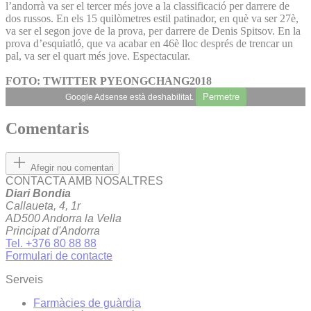
l’andorrà va ser el tercer més jove a la classificació per darrere de
dos russos. En els 15 quilòmetres estil patinador, en què va ser 27è,
va ser el segon jove de la prova, per darrere de Denis Spitsov. En la
prova d’esquiatló, que va acabar en 46è lloc després de trencar un
pal, va ser el quart més jove. Espectacular.
FOTO: TWITTER PYEONGCHANG2018
Permetre
Google Adsense està deshabilitat.
Comentaris
Afegir nou comentari
CONTACTA AMB NOSALTRES
Diari Bondia
Callaueta, 4, 1r
AD500 Andorra la Vella
Principat d'Andorra
Tel. +376 80 88 88
Formulari de contacte
Serveis
Farmàcies de guàrdia