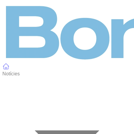
Panell de gestió de galetes
Notícies