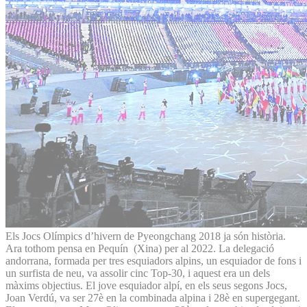
Els Jocs Olímpics d’hivern de Pyeongchang 2018 ja són història.
Ara tothom pensa en Pequín (Xina) per al 2022. La delegació
andorrana, formada per tres esquiadors alpins, un esquiador de fons i
un surfista de neu, va assolir cinc Top-30, i aquest era un dels
màxims objectius. El jove esquiador alpí, en els seus segons Jocs,
Joan Verdú, va ser 27è en la combinada alpina i 28è en supergegant.