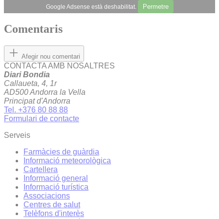
Permetre
Google Adsense està deshabilitat.
Comentaris
Afegir nou comentari
CONTACTA AMB NOSALTRES
Diari Bondia
Callaueta, 4, 1r
AD500 Andorra la Vella
Principat d'Andorra
Tel. +376 80 88 88
Formulari de contacte
Serveis
Farmàcies de guàrdia
Informació meteorològica
Cartellera
Informació general
Informació turística
Associacions
Centres de salut
Telèfons d'interès