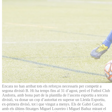
Encara no han arribat tots els reforços necessaris per competir a
segona divisió B. Hi ha temps fins al 31 d’agost, però el Futbol Club
Andorra, amb bona part de la plantilla de l’ascens esportiu a tercera
divisió, va donar un cop d’autoritat en superar un Lleida Esportiu,
ex-primera divisó, tot i que vingut a menys. Els de Gabri García,
amb els últims fitxatges Miguel Loureiro i Miguel Bañuz mirant el