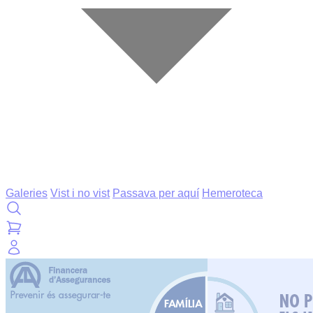
Galeries
Vist i no vist
Passava per aquí
Hemeroteca