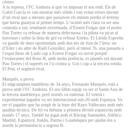
córner.
A la represa, l’FC Andorra sí que va imposar el seu estil. Els de
Gabri García es van mostrar més sòlids i van evitar errors davant
d’un rival que a mesura que passaven els minuts perdia el terreny
que havia guanyat al primer temps. L’ocasió més clara va ser una
centrada a xut, totalment enverinada, d’Ernest Forgas que el porter
Pau Torres va refusar de manera defectuosa i la pilota va picar al
travesser i sobre la línia de gol va refusar Eneko. El Lleida Esportiu
va gaudir de dues oportunitats amb dos tirs de fora de l’àrea: un
d’Eder i un altre de Raúl González, però al minut 76, una passada a
l’espai lliure de Ludo cap a Ernest Forgas va servir perquè
l’exdavanter del Reus B, amb molta potència, es plantés sol davant
Pau Torres i el superés en l’u contra u. Gol i cap a la tercera ronda.
El Prat, el següent rival.
Marqués, a prova
El migcampista madrileny de 34 anys, Fernando Marqués, està a
prova amb l’FC Andorra. El seu últim equip va ser el Santa Ana de
la tercera madrilenya, però només va entrenar. El veterà i
experimentat jugador va ser internacional sub-20 amb Espanya. Va
ser el jugador que ha sorgit de la base del Rayo Vallecano amb més
qualitat tècnica. De fet va debutar a primera divisió espanyola amb
només 17 anys. També ha jugat amb el Ràcing Santander, Atlético
Madrid, Espanyol, Iraklis, Parma i Guadalajara per ajudar-los a
assolir la permanència a segona B.