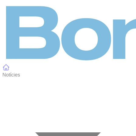
Panell de gestió de galetes
Notícies