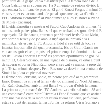
partit fora de la gespa, es va classificar per a la tercera ronda de la
Copa Catalunya en superar per 1 a 0 un equip de segona divisió B
que encara és un banc de proves. El gol d’Ernest Forgas al minut 76
va servir per evitar una tanda de penals que amenaçava d’arribar i
l’FC Andorra s’enfrontarà al Prat diumenge a les 19 hores a Prada
de Moles (Encamp).
El Lleida Esportiu va mostrar el Futbol Cub Andorra als primers 45
minuts, amb petites pinzellades, el que es trobarà a segona divisió B
espanyola. Els lleidatans, entrenats per Manuel Jesús Casas Molo,
van sortir al terreny de joc amb la lliçó apresa: pressió alta i
minimitzar els espais. L’FC Andorra, fidel al seu estil de toc, va
intentar imposar allò del qual pressumeix. Els de Gabri García no
van aconseguir el seu propòsit el primer temps i el domini inicial va
ser del Lleida Esportiu i també les primeres oportunitats de gol. Al
minut 13, César Soriano, en una jugada de pissarra, va estar a punt
de superar el porter Nico Ratti, però el seu xut va marxar a prop del
pal. Tretze minuts després, Fede Bessone va desviar una centrada de
Simic i la pilota va picar al travesser.
El tècnic dels lleidatans, Molo, va perdre per lesió al migcampista
Enric Bernat i va entrar al terreny de joc al minut 28 Noel. Al minut
32, Raúl González, amb un xut llunyà va provar d’obrir la llauna.
La primera aproximació de l’FC Andorra va arribar al minut 38 amb
una combinació entre Martí Riverola i Fede Bessone que va acabar
amb una passada de la mort del veterà lateral esquerre, però quan
estava a punt de rematar, Ernest Forgas va refusar César Soriano a