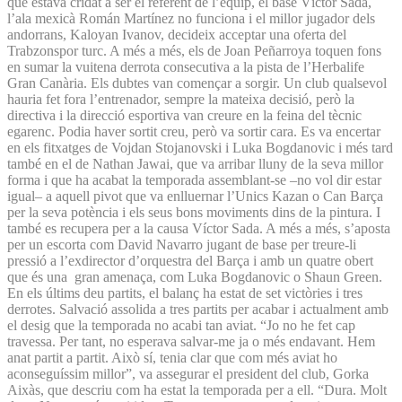
que estava cridat a ser el referent de l’equip, el base Víctor Sada,
l’ala mexicà Román Martínez no funciona i el millor jugador dels
andorrans, Kaloyan Ivanov, decideix acceptar una oferta del
Trabzonspor turc. A més a més, els de Joan Peñarroya toquen fons
en sumar la vuitena derrota consecutiva a la pista de l’Herbalife
Gran Canària. Els dubtes van començar a sorgir. Un club qualsevol
hauria fet fora l’entrenador, sempre la mateixa decisió, però la
directiva i la direcció esportiva van creure en la feina del tècnic
egarenc. Podia haver sortit creu, però va sortir cara. Es va encertar
en els fitxatges de Vojdan Stojanovski i Luka Bogdanovic i més tard
també en el de Nathan Jawai, que va arribar lluny de la seva millor
forma i que ha acabat la temporada assemblant-se –no vol dir estar
igual– a aquell pivot que va enlluernar l’Unics Kazan o Can Barça
per la seva potència i els seus bons moviments dins de la pintura. I
també es recupera per a la causa Víctor Sada. A més a més, s’aposta
per un escorta com David Navarro jugant de base per treure-li
pressió a l’exdirector d’orquestra del Barça i amb un quatre obert
que és una gran amenaça, com Luka Bogdanovic o Shaun Green.
En els últims deu partits, el balanç ha estat de set victòries i tres
derrotes. Salvació assolida a tres partits per acabar i actualment amb
el desig que la temporada no acabi tan aviat. “Jo no he fet cap
travessa. Per tant, no esperava salvar-me ja o més endavant. Hem
anat partit a partit. Això sí, tenia clar que com més aviat ho
aconseguíssim millor”, va assegurar el president del club, Gorka
Aixàs, que descriu com ha estat la temporada per a ell. “Dura. Molt