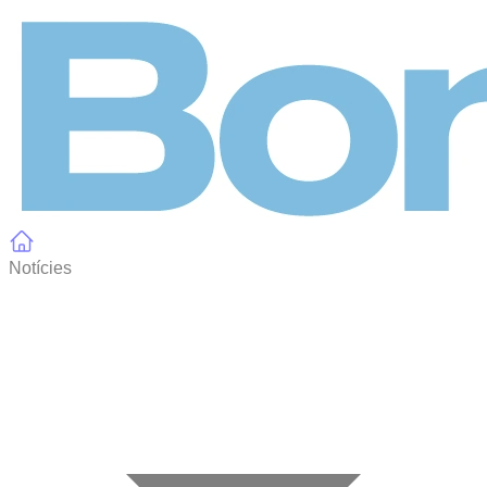
Panell de gestió de galetes
Notícies