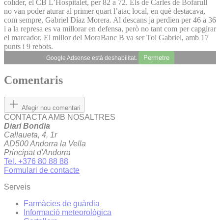
colíder, el CB L’Hospitalet, per 82 a 72. Els de Carles de Bofarull
no van poder aturar al primer quart l’atac local, en què destacava,
com sempre, Gabriel Díaz Morera. Al descans ja perdien per 46 a 36
i a la represa es va millorar en defensa, però no tant com per capgirar
el marcador. El millor del MoraBanc B va ser Toi Gabriel, amb 17
punts i 9 rebots.
Permetre
Google Adsense està deshabilitat.
Comentaris
Afegir nou comentari
CONTACTA AMB NOSALTRES
Diari Bondia
Callaueta, 4, 1r
AD500 Andorra la Vella
Principat d'Andorra
Tel. +376 80 88 88
Formulari de contacte
Serveis
Farmàcies de guàrdia
Informació meteorològica