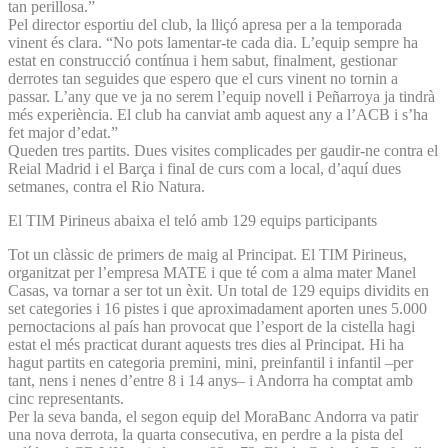
tan perillosa.”
Pel director esportiu del club, la lliçó apresa per a la temporada
vinent és clara. “No pots lamentar-te cada dia. L’equip sempre ha
estat en construcció contínua i hem sabut, finalment, gestionar
derrotes tan seguides que espero que el curs vinent no tornin a
passar. L’any que ve ja no serem l’equip novell i Peñarroya ja tindrà
més experiència. El club ha canviat amb aquest any a l’ACB i s’ha
fet major d’edat.”
Queden tres partits. Dues visites complicades per gaudir-ne contra el
Reial Madrid i el Barça i final de curs com a local, d’aquí dues
setmanes, contra el Rio Natura.
El TIM Pirineus abaixa el teló amb 129 equips participants
Tot un clàssic de primers de maig al Principat. El TIM Pirineus,
organitzat per l’empresa MATE i que té com a alma mater Manel
Casas, va tornar a ser tot un èxit. Un total de 129 equips dividits en
set categories i 16 pistes i que aproximadament aporten unes 5.000
pernoctacions al país han provocat que l’esport de la cistella hagi
estat el més practicat durant aquests tres dies al Principat. Hi ha
hagut partits en categoria premini, mini, preinfantil i infantil –per
tant, nens i nenes d’entre 8 i 14 anys– i Andorra ha comptat amb
cinc representants.
Per la seva banda, el segon equip del MoraBanc Andorra va patir
una nova derrota, la quarta consecutiva, en perdre a la pista del