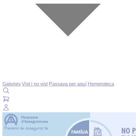
Galeries
Vist i no vist
Passava per aquí
Hemeroteca