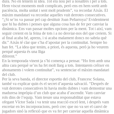
dura. No en teníem ni idea. Tot era nou per a nosaltres i per a tots.
Hem viscut moments molt complicats, però ens en hem sortit amb
paciència, molta unitat i sent molt prudents”, va recordar Aixàs. El
màxim mandatari va recordar aquelles vuit derrotes consecutives.
“¿Si se’ns va passar pel cap destituir Joan Peñarroya? Evidentment
que hi ha dubtes i penses que alguna cosa has de fer per canviar la
dinàmica. Ens van passar moltes opcions per la ment. Tot i així, vam
seguir creient en la feina de tots i a no desviar-nos del que creiem. Si
al final acaba bé, aprens, i si acaba malament doncs no sabria què
dir.” Aixàs té clar que s’ha d’apostar per la continuïtat. Sempre ho
han fet. “La idea que tenim, a priori, és aquesta, però ja ho veurem
perquè aquesta és una lliga
diferent.”
En la temporada vinent ja s’hi comença a pensar. “Ho fem amb una
altra cara perquè se’ns ha fet molt llarg a tots. Intentarem créixer en
abonaments i volem continuïtat”, va sentenciar el màxim mandatari
del club.
Per la seva banda, el director esportiu del club, Francesc Solana,
també va explicar quin és el secret d’aquesta salvació. “Després de
vuit derrotes consecutives hi havia molts dubtes i vam demostrar una
maduresa impròpia d’un club que acaba d’ascendir. Vam canviar
rols dins de l’equip. Vam treure una responsabilitat que estava
ofegant Víctor Sada i va tenir una reacció excel·lent, i després vam
encertar en les incorporacions, però crec que no va ser el canvi de
jugadors sinó la reflexió que es va fer per canviar aquella dinàmica