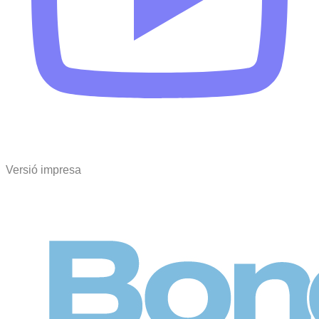
Versió impresa