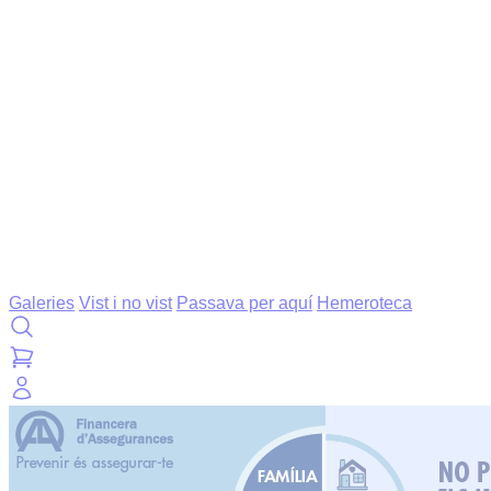
Galeries
Vist i no vist
Passava per aquí
Hemeroteca