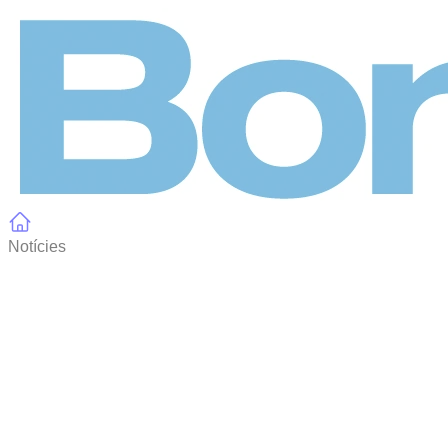
Panell de gestió de galetes
Notícies