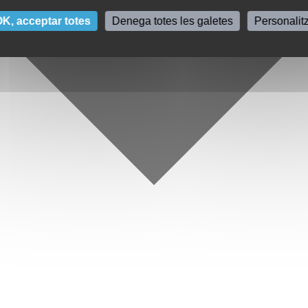
K, acceptar totes
Denega totes les galetes
Personalit