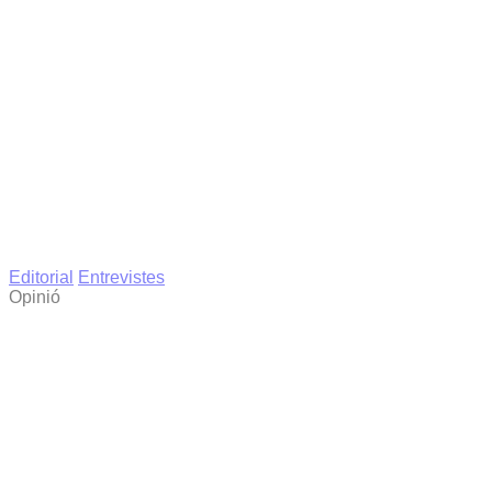
Editorial
Entrevistes
Opinió