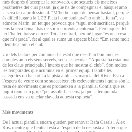
més després d’acceptar la renovació, que segueix els mateixos
paràmetres del curs passat, ja que ha de compaginar el bàsquet amb
la seva tasca professional. “M’ho he hagut de pensar bastant, perquè
és difícil jugar a la LEB Plata i compaginar-t’ho amb la feina”, va
admetre Marín, un fet que provoca que “sigui molt sacrificat, perquè
tens la teva feina i has de sortir corrents a entrenar”. Però aquest fet
no l’ha fet tirar-se enrere. Tot al contrari, perquè jugar “és una cosa
que m’agrada”, fet al qual es suma un aspecte bàsic: “Em sento molt
identificat amb el club”.
Un dels factors per continuar ha estat que des d’un bon inici es
comptés amb els seus serveis, sense especular. “Aquesta ha estat una
de les claus principals, l’interès que ha mostrat el club”. Són moltes
les temporades que acumula en el primer equip. I també les
categories on ha sortit a la pista amb la samarreta del River. Està a
l’espera de veure com se succeeixen els esdeveniments i quins són la
resta de moviments que es produeixen a la plantilla. Confia que es
pugui reunir un grup “per assolir l’ascens, ja que la temporada
passada ens va quedar clavada aquesta espineta”.
Més moviments
De l’actual plantilla encara queden per renovar Rafa Casals i Àlex
Ros, mentre que l’entitat està a l’espera de la resposta a l’oferta que