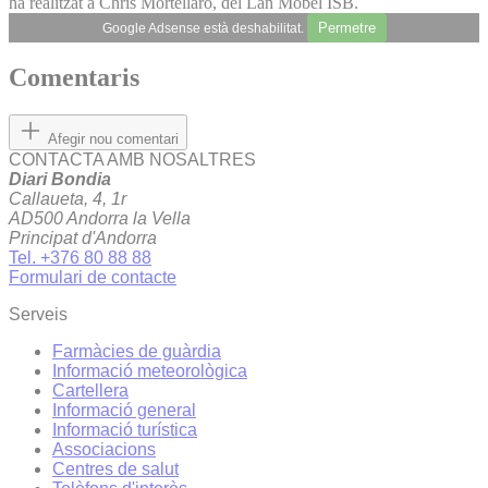
ha realitzat a Chris Mortellaro, del Lan Mobel ISB.
Permetre
Google Adsense està deshabilitat.
Comentaris
Afegir nou comentari
CONTACTA AMB NOSALTRES
Diari Bondia
Callaueta, 4, 1r
AD500 Andorra la Vella
Principat d'Andorra
Tel. +376 80 88 88
Formulari de contacte
Serveis
Farmàcies de guàrdia
Informació meteorològica
Cartellera
Informació general
Informació turística
Associacions
Centres de salut