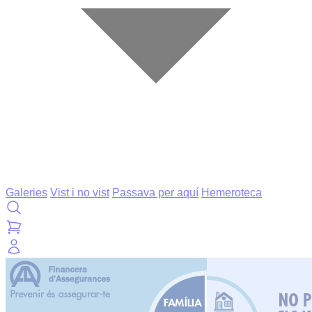
Galeries
Vist i no vist
Passava per aquí
Hemeroteca