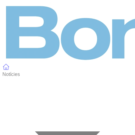
Panell de gestió de galetes
Notícies