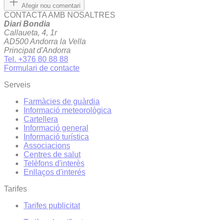
Afegir nou comentari
CONTACTA AMB NOSALTRES
Diari Bondia
Callaueta, 4, 1r
AD500 Andorra la Vella
Principat d'Andorra
Tel. +376 80 88 88
Formulari de contacte
Serveis
Farmàcies de guàrdia
Informació meteorològica
Cartellera
Informació general
Informació turística
Associacions
Centres de salut
Telèfons d'interès
Enllaços d'interés
Tarifes
Tarifes publicitat