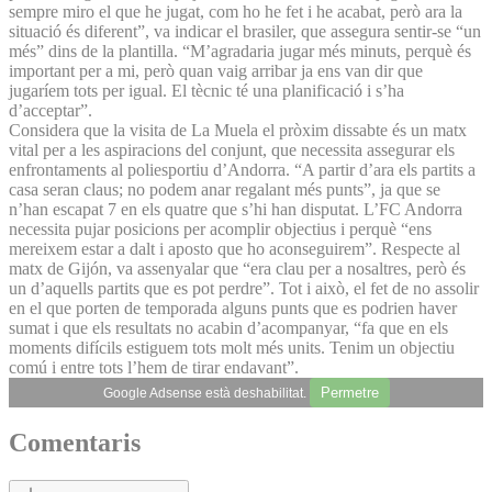
sempre miro el que he jugat, com ho he fet i he acabat, però ara la
situació és diferent”, va indicar el brasiler, que assegura sentir-se “un
més” dins de la plantilla. “M’agradaria jugar més minuts, perquè és
important per a mi, però quan vaig arribar ja ens van dir que
jugaríem tots per igual. El tècnic té una planificació i s’ha
d’acceptar”.
Considera que la visita de La Muela el pròxim dissabte és un matx
vital per a les aspiracions del conjunt, que necessita assegurar els
enfrontaments al poliesportiu d’Andorra. “A partir d’ara els partits a
casa seran claus; no podem anar regalant més punts”, ja que se
n’han escapat 7 en els quatre que s’hi han disputat. L’FC Andorra
necessita pujar posicions per acomplir objectius i perquè “ens
mereixem estar a dalt i aposto que ho aconseguirem”. Respecte al
matx de Gijón, va assenyalar que “era clau per a nosaltres, però és
un d’aquells partits que es pot perdre”. Tot i això, el fet de no assolir
en el que porten de temporada alguns punts que es podrien haver
sumat i que els resultats no acabin d’acompanyar, “fa que en els
moments difícils estiguem tots molt més units. Tenim un objectiu
comú i entre tots l’hem de tirar endavant”.
Permetre
Google Adsense està deshabilitat.
Comentaris