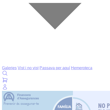
Galeries
Vist i no vist
Passava per aquí
Hemeroteca