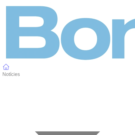
Panell de gestió de galetes
Notícies