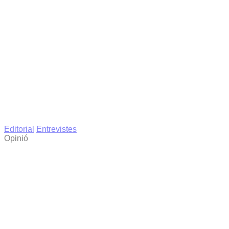
Editorial
Entrevistes
Opinió