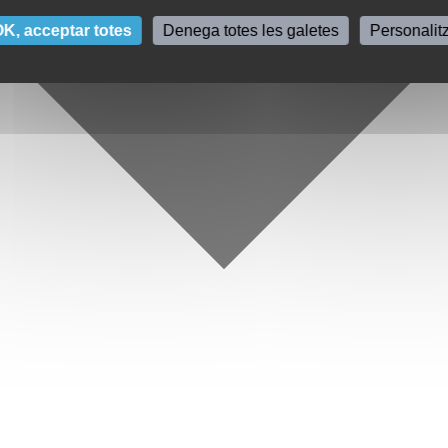
K, acceptar totes
Denega totes les galetes
Personalit