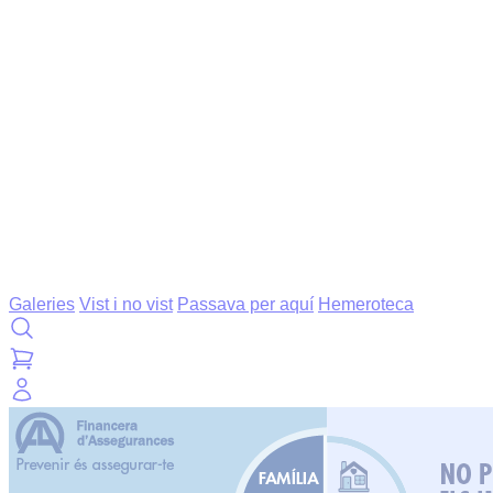
Galeries
Vist i no vist
Passava per aquí
Hemeroteca