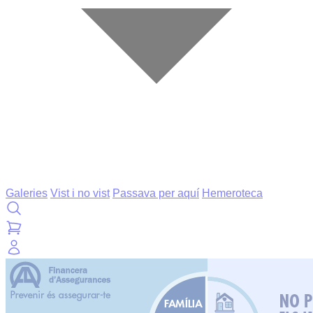
Galeries
Vist i no vist
Passava per aquí
Hemeroteca