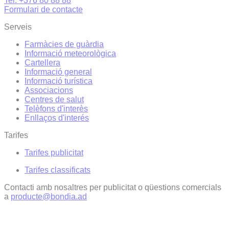
Tel. +376 80 88 88
Formulari de contacte
Serveis
Farmàcies de guàrdia
Informació meteorològica
Cartellera
Informació general
Informació turística
Associacions
Centres de salut
Telèfons d'interès
Enllaços d'interés
Tarifes
Tarifes publicitat
Tarifes classificats
Contacti amb nosaltres per publicitat o qüestions comercials
a
producte@bondia.ad