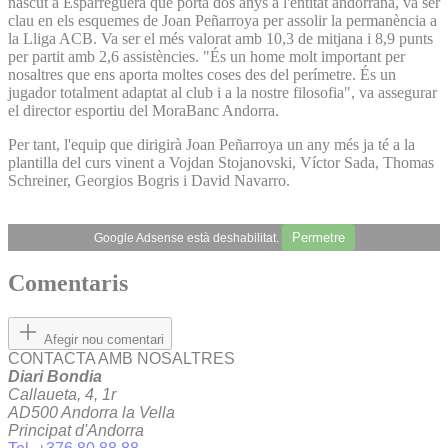
nascut a Esparreguera que porta dos anys a l'entitat andorrana, va ser
clau en els esquemes de Joan Peñarroya per assolir la permanència a
la Lliga ACB. Va ser el més valorat amb 10,3 de mitjana i 8,9 punts
per partit amb 2,6 assistències. "És un home molt important per
nosaltres que ens aporta moltes coses des del perímetre. És un
jugador totalment adaptat al club i a la nostre filosofia", va assegurar
el director esportiu del MoraBanc Andorra.
Per tant, l'equip que dirigirà Joan Peñarroya un any més ja té a la
plantilla del curs vinent a Vojdan Stojanovski, Víctor Sada, Thomas
Schreiner, Georgios Bogris i David Navarro.
Permetre
Google Adsense està deshabilitat.
Comentaris
Afegir nou comentari
CONTACTA AMB NOSALTRES
Diari Bondia
Callaueta, 4, 1r
AD500 Andorra la Vella
Principat d'Andorra