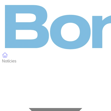
Panell de gestió de galetes
Notícies