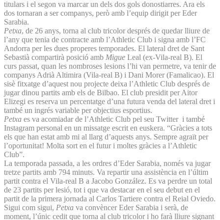
titulars i el segon va marcar un dels dos gols donostiarres. Ara els
dos tornaran a ser companys, però amb l’equip dirigit per Eder
Sarabia.
Petxa
, de 26 anys, torna al club tricolor després de quedar lliure de
l’any que tenia de contracte amb l’Athletic Club i signa amb l’FC
Andorra per les dues properes temporades. El lateral dret de Sant
Sebastià compartirà posició amb
Migue
Leal (ex-Vila-real B). El
curs passat, quan les nombroses lesions l’hi van permetre, va tenir de
companys Adrià Altimira (Vila-real B) i Dani Morer (Famalicao). El
sisè fitxatge d’aquest nou projecte deixa l’Athletic Club després de
jugar dinou partits amb els de Bilbao. El club presidit per Aitor
Elizegi es reserva un percentatge d’una futura venda del lateral dret i
també un ingrés variable per objectius esportius.
Petxa
es va acomiadar de l’Athletic Club pel seu Twitter i també
Instagram personal en un missatge escrit en euskera. “Gràcies a tots
els que han estat amb mi al llarg d’aquests anys. Sempre agraït per
l’oportunitat! Molta sort en el futur i moltes gràcies a l’Athletic
Club”.
La temporada passada, a les ordres d’Eder Sarabia, només va jugar
tretze partits amb 794 minuts. Va repartir una assistència en l’últim
partit contra el Vila-real B a Jacobo González. Es va perdre un total
de 23 partits per lesió, tot i que va destacar en el seu debut en el
partit de la primera jornada al Carlos Tartiere contra el Reial Oviedo.
Sigui com sigui,
Petxa
va convèncer Eder Sarabia i serà, de
moment, l’únic cedit que torna al club tricolor i ho farà lliure signant