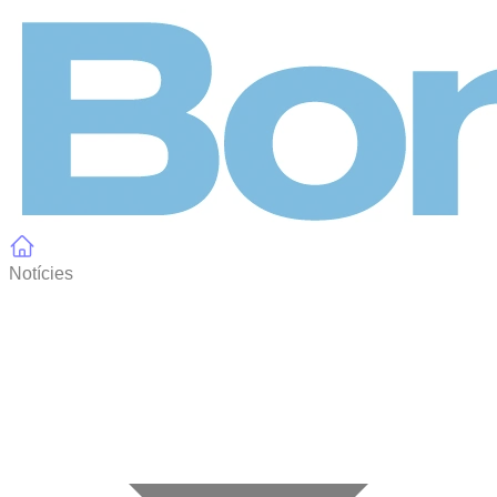
Panell de gestió de galetes
Notícies