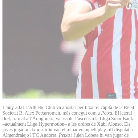
L’any 2021 l’Athletic Club va apostar per fitxar el capità de la Reial
Societat B, Alex Petxarroman, més conegut com a
Petxa
. El lateral
dret, format a l’Antiguoko, va assolir l’ascens a la Lliga SmartBank
–actualment Lliga Hypermotion– a les ordres de Xabi Alonso. Els
joves jugadors txuri-urdin van eliminar en aquell play-off disputat a
Almendralejo l’FC Andorra.
Petxa
i Julen Lobete hi van jugar de