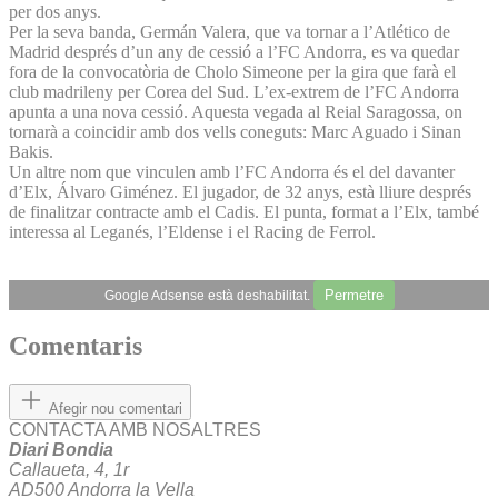
per dos anys.
Per la seva banda, Germán Valera, que va tornar a l’Atlético de
Madrid després d’un any de cessió a l’FC Andorra, es va quedar
fora de la convocatòria de Cholo Simeone per la gira que farà el
club madrileny per Corea del Sud. L’ex-extrem de l’FC Andorra
apunta a una nova cessió. Aquesta vegada al Reial Saragossa, on
tornarà a coincidir amb dos vells coneguts: Marc Aguado i Sinan
Bakis.
Un altre nom que vinculen amb l’FC Andorra és el del davanter
d’Elx, Álvaro Giménez. El jugador, de 32 anys, està lliure després
de finalitzar contracte amb el Cadis. El punta, format a l’Elx, també
interessa al Leganés, l’Eldense i el Racing de Ferrol.
Permetre
Google Adsense està deshabilitat.
Comentaris
Afegir nou comentari
CONTACTA AMB NOSALTRES
Diari Bondia
Callaueta, 4, 1r
AD500 Andorra la Vella