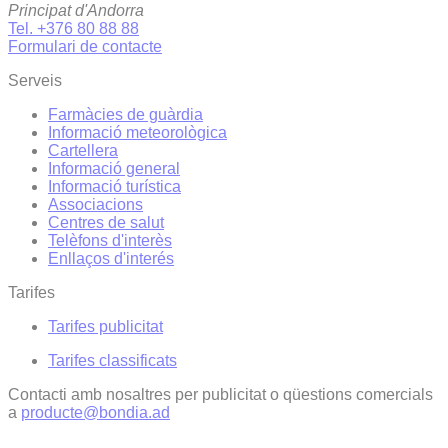
Principat d'Andorra
Tel. +376 80 88 88
Formulari de contacte
Serveis
Farmàcies de guàrdia
Informació meteorològica
Cartellera
Informació general
Informació turística
Associacions
Centres de salut
Telèfons d'interès
Enllaços d'interés
Tarifes
Tarifes publicitat
Tarifes classificats
Contacti amb nosaltres per publicitat o qüestions comercials
a
producte@bondia.ad