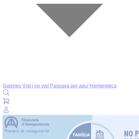
Galeries
Vist i no vist
Passava per aquí
Hemeroteca