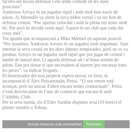
facetes em tocarà defensar i em sento còmode en les dues
posicions”.
Anderson Arroyo és un jugador ràpid i amb molt bon tracte de
pilota. Al Mirandés va oferir la seva millor versió i va ser fent de
defensa central. “Puc aportar velocitat i amb la pilota em sento molt
bé. Per això he decidit venir aquí. Aquest és un club que cada dia
creix més”.
Tot apunta que acompanyarà a Mika Mármol en aquesta posició.
“Per nosaltres, Anderson Arroyo és un jugador molt important. Vam
intentar la seva cessió en les dues últimes temporades, però no es va
produir. Arroyo és un jugador molt ràpid que pot jugar de central i
també de lateral dret. Li agrada defensar alt i té bona sortida de
pilota. Ens pot donar el que necessitem al darrere per encaixar totes
les peces”, va indicar Nogués.
El dissenyador del nou projecte espera tancar, en breu, la
incorporació d’Álex Petxarromán, Petxa. “El seu retorn està
avançat, però no tancat. Falten encara temes contractuals”. Petxa
s’està desvinculant de l’any de contracte que encara té amb
l’Athlètic Club.
Per la seva banda, els d’Eder Sarabia disputen avui (19 hores) el
primer amistós a Tolosa.
Permetre
Google Adsense està deshabilitat.