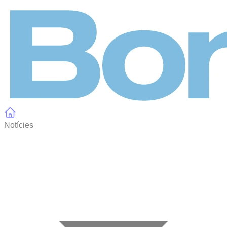
Panell de gestió de galetes
Notícies