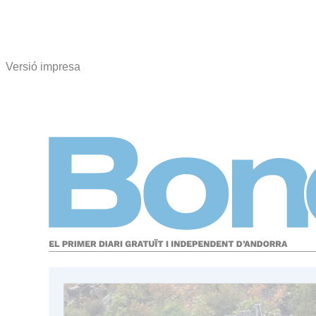
Versió impresa