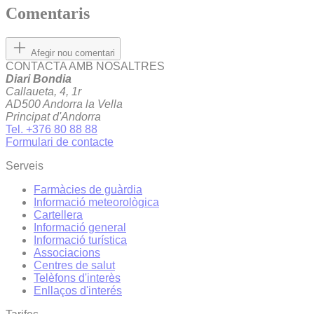
Comentaris
Afegir nou comentari
CONTACTA AMB NOSALTRES
Diari Bondia
Callaueta, 4, 1r
AD500 Andorra la Vella
Principat d'Andorra
Tel. +376 80 88 88
Formulari de contacte
Serveis
Farmàcies de guàrdia
Informació meteorològica
Cartellera
Informació general
Informació turística
Associacions
Centres de salut
Telèfons d'interès
Enllaços d'interés