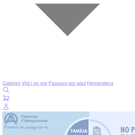
Galeries
Vist i no vist
Passava per aquí
Hemeroteca