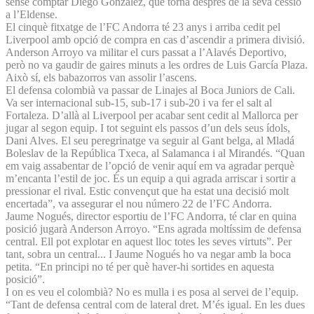
sense comptar Diego González, que torna després de la seva cessió
a l’Eldense.
El cinquè fitxatge de l’FC Andorra té 23 anys i arriba cedit pel
Liverpool amb opció de compra en cas d’ascendir a primera divisió.
Anderson Arroyo va militar el curs passat a l’Alavés Deportivo,
però no va gaudir de gaires minuts a les ordres de Luis García Plaza.
Això sí, els babazorros van assolir l’ascens.
El defensa colombià va passar de Linajes al Boca Juniors de Cali.
Va ser internacional sub-15, sub-17 i sub-20 i va fer el salt al
Fortaleza. D’allà al Liverpool per acabar sent cedit al Mallorca per
jugar al segon equip. I tot seguint els passos d’un dels seus ídols,
Dani Alves. El seu peregrinatge va seguir al Gant belga, al Mladá
Boleslav de la República Txeca, al Salamanca i al Mirandés. “Quan
em vaig assabentar de l’opció de venir aquí em va agradar perquè
m’encanta l’estil de joc. És un equip a qui agrada arriscar i sortir a
pressionar el rival. Estic convençut que ha estat una decisió molt
encertada”, va assegurar el nou número 22 de l’FC Andorra.
Jaume Nogués, director esportiu de l’FC Andorra, té clar en quina
posició jugarà Anderson Arroyo. “Ens agrada moltíssim de defensa
central. Ell pot explotar en aquest lloc totes les seves virtuts”. Per
tant, sobra un central... I Jaume Nogués ho va negar amb la boca
petita. “En principi no té per què haver-hi sortides en aquesta
posició”.
I on es veu el colombià? No es mulla i es posa al servei de l’equip.
“Tant de defensa central com de lateral dret. M’és igual. En les dues