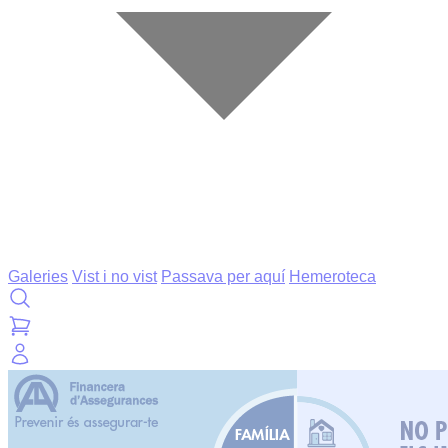
Galeries
Vist i no vist
Passava per aquí
Hemeroteca