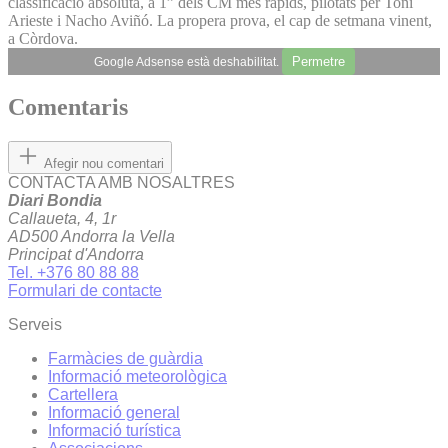
classificació absoluta, a 1” dels CM més ràpids, pilotats per Toni
Arieste i Nacho Aviñó. La propera prova, el cap de setmana vinent,
a Còrdova.
Permetre
Google Adsense està deshabilitat.
Comentaris
Afegir nou comentari
CONTACTA AMB NOSALTRES
Diari Bondia
Callaueta, 4, 1r
AD500 Andorra la Vella
Principat d'Andorra
Tel. +376 80 88 88
Formulari de contacte
Serveis
Farmàcies de guàrdia
Informació meteorològica
Cartellera
Informació general
Informació turística