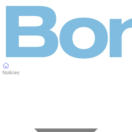
Panell de gestió de galetes
Notícies