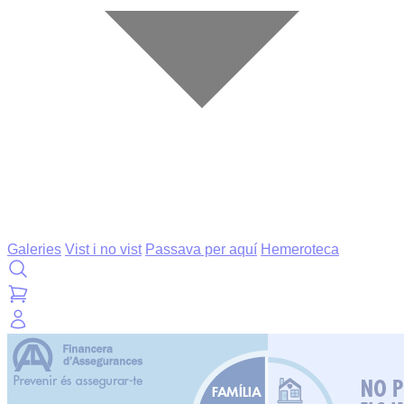
Galeries
Vist i no vist
Passava per aquí
Hemeroteca