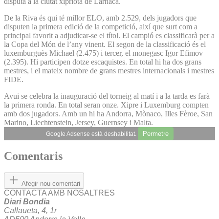
disputa a la ciutat xipriota de Larnaca.
De la Riva és qui té millor ELO, amb 2.529, dels jugadors que
disputen la primera edició de la competició, així que surt com a
principal favorit a adjudicar-se el títol. El campió es classificarà per a
la Copa del Món de l’any vinent. El segon de la classificació és el
luxemburguès Michael (2.475) i tercer, el monegasc Igor Efimov
(2.395). Hi participen dotze escaquistes. En total hi ha dos grans
mestres, i el mateix nombre de grans mestres internacionals i mestres
FIDE.
Avui se celebra la inauguració del torneig al matí i a la tarda es farà
la primera ronda. En total seran onze. Xipre i Luxemburg compten
amb dos jugadors. Amb un hi ha Andorra, Mònaco, Illes Fèroe, San
Marino, Liechtenstein, Jersey, Guernsey i Malta.
Permetre
Google Adsense està deshabilitat.
Comentaris
Afegir nou comentari
CONTACTA AMB NOSALTRES
Diari Bondia
Callaueta, 4, 1r