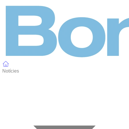
Panell de gestió de galetes
Notícies