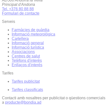
AD500 Andorra la Vella
Principat d'Andorra
Tel. +376 80 88 88
Formulari de contacte
Serveis
Farmàcies de guàrdia
Informació meteorològica
Cartellera
Informació general
Informació turística
Associacions
Centres de salut
Telèfons d'interès
Enllaços d'interés
Tarifes
Tarifes publicitat
Tarifes classificats
Contacti amb nosaltres per publicitat o qüestions comercials
a
producte@bondia.ad