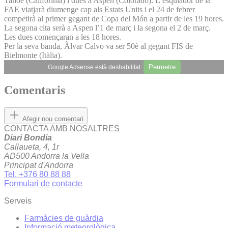
Tahoe (Califòrinia) i dues a Aspen (Colorado). L’esquiador de la
FAE viatjarà diumenge cap als Estats Units i el 24 de febrer
competirà al primer gegant de Copa del Món a partir de les 19 hores.
La segona cita serà a Aspen l’1 de març i la segona el 2 de març.
Les dues començaran a les 18 hores.
Per la seva banda, Àlvar Calvo va ser 50è al gegant FIS de
Bielmonte (Itàlia).
Permetre
Google Adsense està deshabilitat.
Comentaris
Afegir nou comentari
CONTACTA AMB NOSALTRES
Diari Bondia
Callaueta, 4, 1r
AD500 Andorra la Vella
Principat d'Andorra
Tel. +376 80 88 88
Formulari de contacte
Serveis
Farmàcies de guàrdia
Informació meteorològica