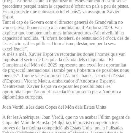
(FIS). “Andorra aspira a organitzar un esdeveniment d’esquí sense
precedents perquè tenim la capacitat d’oferir un país a peu de pistes.
És un projecte que entusiasma tot el país”, va assegurar Xavier
Espot.
Tant el cap de Govern com el director general de Grandvalira no
van estalviar lloances cap a la candidatura d’Andorra 2029. Van
explicar que compten amb unes infraestructures d’alt nivell, hi ha
capacitat d’acollida. “L’oferta hotelera, de restauració i d’oci, des de
les estacions d’esquí fins al termalisme, destaquen per la seva
excel·lència”.
A més a més, Xavier Espot va recordar les dones i homes que van
impulsar el sector de l’esquí a la dècada dels cinquanta. “El
Campionat del Món del 2029 representa una excel·lent oportunitat
de projecció internacional i també per a l’obertura de possibles nous
mercats”. També va estar present Alain Cabanes, secretari d’Estat
d’Esports i Vicenç Mateu, ambaixador d’Andorra a Espanya.
Mentrestant, Xavier Espot va exposar les possibilitats i les
oportunitats que l’acord d’associació representa per a Andorra a
diplomàtics europeus.
Joan Verdú, a les dues Copes del Món dels Estats Units
A fer les Amèriques. Joan Verdú, que no va acabar l’últim gegant de
Copa del Món de Bansko (Bulgària), té previst competir a tres
proves de la màxima competició als Estats Units: una a Palisades