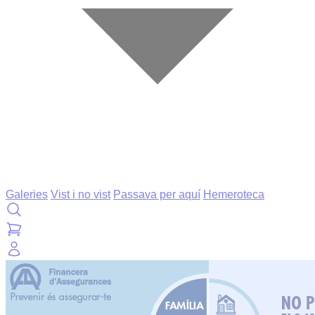
Galeries
Vist i no vist
Passava per aquí
Hemeroteca