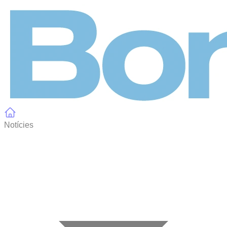
Panell de gestió de galetes
Notícies