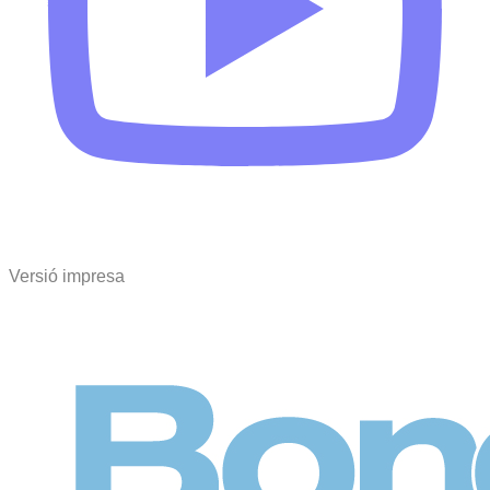
Versió impresa