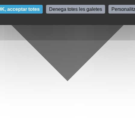
K, acceptar totes
Denega totes les galetes
Personalit