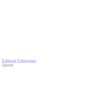
Editorial
Entrevistes
Opinió