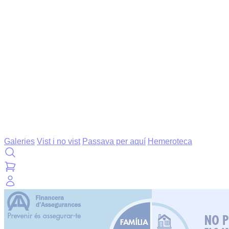
Galeries
Vist i no vist
Passava per aquí
Hemeroteca