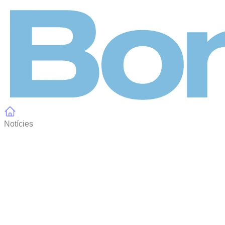
Panell de gestió de galetes
Notícies