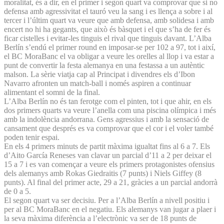
moralitat, és a dir, en el primer i segon quart va comprovar que si no
defensa amb agressivitat el tauró veu la sang i es llença a sobre i al
tercer i l’últim quart va veure que amb defensa, amb solidesa i amb
encert no hi ha gegants, que això és bàsquet i el que s’ha de fer és
ficar cistelles i evitar-les tinguis el rival que tinguis davant. L’Alba
Berlín s’endú el primer round en imposar-se per 102 a 97, tot i així,
el BC MoraBanc el va obligar a veure les orelles al llop i va estar a
punt de convertir la festa alemanya en una festassa a un autèntic
malson. La sèrie viatja cap al Principat i divendres els d’Ibon
Navarro afronten un match-ball i només aspiren a continuar
alimentant el somni de la final.
L’Alba Berlín no és tan ferotge com el pinten, tot i que ahir, en els
dos primers quarts va veure l’anella com una piscina olímpica i més
amb la indolència andorrana. Gens agressius i amb la sensació de
cansament que després es va comprovar que el cor i el voler també
poden tenir espai.
En els 4 primers minuts de partit màxima igualtat fins al 6 a 7. Els
d’Aito García Reneses van clavar un parcial d’11 a 2 per deixar el
15 a 7 i es van començar a veure els primers protagonistes ofensius
dels alemanys amb Rokas Giedraitis (7 punts) i Niels Giffey (8
punts). Al final del primer acte, 29 a 21, gràcies a un parcial andorrà
de 0 a 5.
El segon quart va ser decisiu. Per a l’Alba Berlín a nivell positiu i
per al BC MoraBanc en el negatiu. Els alemanys van jugar a plaer i
la seva màxima diferència a l’electrònic va ser de 18 punts de