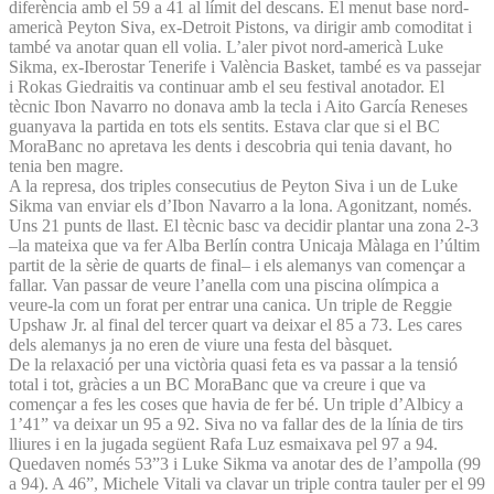
diferència amb el 59 a 41 al límit del descans. El menut base nord-
americà Peyton Siva, ex-Detroit Pistons, va dirigir amb comoditat i
també va anotar quan ell volia. L’aler pivot nord-americà Luke
Sikma, ex-Iberostar Tenerife i València Basket, també es va passejar
i Rokas Giedraitis va continuar amb el seu festival anotador. El
tècnic Ibon Navarro no donava amb la tecla i Aito García Reneses
guanyava la partida en tots els sentits. Estava clar que si el BC
MoraBanc no apretava les dents i descobria qui tenia davant, ho
tenia ben magre.
A la represa, dos triples consecutius de Peyton Siva i un de Luke
Sikma van enviar els d’Ibon Navarro a la lona. Agonitzant, només.
Uns 21 punts de llast. El tècnic basc va decidir plantar una zona 2-3
–la mateixa que va fer Alba Berlín contra Unicaja Màlaga en l’últim
partit de la sèrie de quarts de final– i els alemanys van començar a
fallar. Van passar de veure l’anella com una piscina olímpica a
veure-la com un forat per entrar una canica. Un triple de Reggie
Upshaw Jr. al final del tercer quart va deixar el 85 a 73. Les cares
dels alemanys ja no eren de viure una festa del bàsquet.
De la relaxació per una victòria quasi feta es va passar a la tensió
total i tot, gràcies a un BC MoraBanc que va creure i que va
començar a fes les coses que havia de fer bé. Un triple d’Albicy a
1’41” va deixar un 95 a 92. Siva no va fallar des de la línia de tirs
lliures i en la jugada següent Rafa Luz esmaixava pel 97 a 94.
Quedaven només 53”3 i Luke Sikma va anotar des de l’ampolla (99
a 94). A 46”, Michele Vitali va clavar un triple contra tauler per el 99