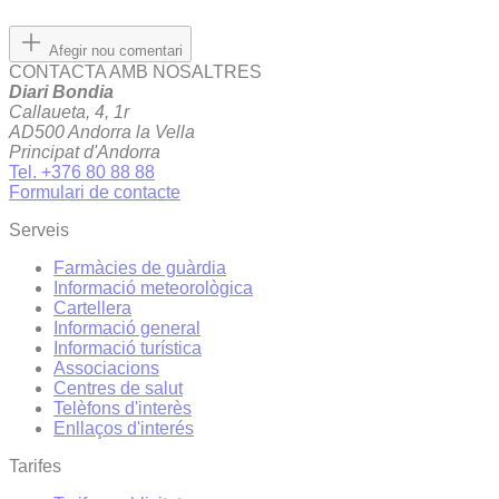
Afegir nou comentari
CONTACTA AMB NOSALTRES
Diari Bondia
Callaueta, 4, 1r
AD500 Andorra la Vella
Principat d'Andorra
Tel. +376 80 88 88
Formulari de contacte
Serveis
Farmàcies de guàrdia
Informació meteorològica
Cartellera
Informació general
Informació turística
Associacions
Centres de salut
Telèfons d'interès
Enllaços d'interés
Tarifes