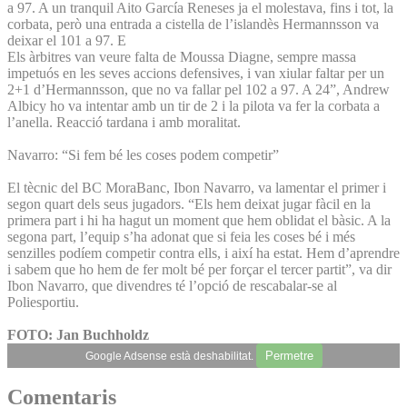
a 97. A un tranquil Aito García Reneses ja el molestava, fins i tot, la
corbata, però una entrada a cistella de l’islandès Hermannsson va
deixar el 101 a 97. E
Els àrbitres van veure falta de Moussa Diagne, sempre massa
impetuós en les seves accions defensives, i van xiular faltar per un
2+1 d’Hermannsson, que no va fallar pel 102 a 97. A 24”, Andrew
Albicy ho va intentar amb un tir de 2 i la pilota va fer la corbata a
l’anella. Reacció tardana i amb moralitat.
Navarro: “Si fem bé les coses podem competir”
El tècnic del BC MoraBanc, Ibon Navarro, va lamentar el primer i
segon quart dels seus jugadors. “Els hem deixat jugar fàcil en la
primera part i hi ha hagut un moment que hem oblidat el bàsic. A la
segona part, l’equip s’ha adonat que si feia les coses bé i més
senzilles podíem competir contra ells, i així ha estat. Hem d’aprendre
i sabem que ho hem de fer molt bé per forçar el tercer partit”, va dir
Ibon Navarro, que divendres té l’opció de rescabalar-se al
Poliesportiu.
FOTO: Jan Buchholdz
Permetre
Google Adsense està deshabilitat.
Comentaris