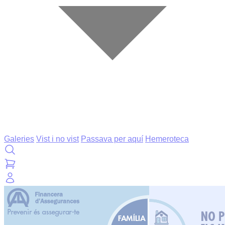
Galeries
Vist i no vist
Passava per aquí
Hemeroteca