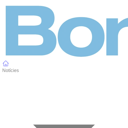
Panell de gestió de galetes
Notícies