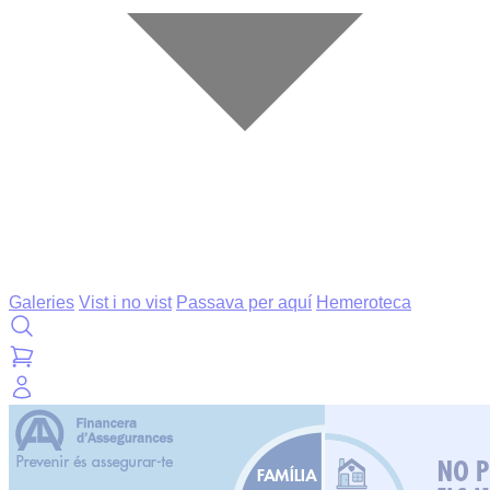
Galeries
Vist i no vist
Passava per aquí
Hemeroteca