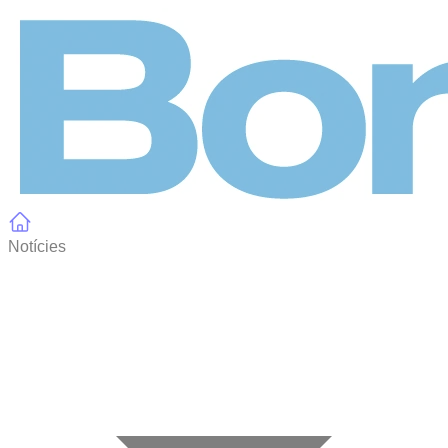
Panell de gestió de galetes
Notícies