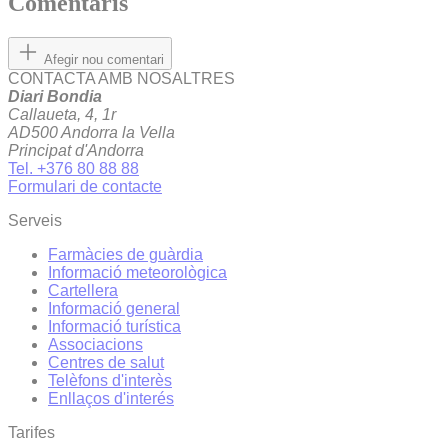
Comentaris
Afegir nou comentari
CONTACTA AMB NOSALTRES
Diari Bondia
Callaueta, 4, 1r
AD500 Andorra la Vella
Principat d'Andorra
Tel. +376 80 88 88
Formulari de contacte
Serveis
Farmàcies de guàrdia
Informació meteorològica
Cartellera
Informació general
Informació turística
Associacions
Centres de salut
Telèfons d'interès
Enllaços d'interés
Tarifes