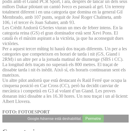
podis amb el Giand PCR Sport, i ara, després de tancar un dels seus
millors Dakar pilotant un camió Iveco es passarà al gel. Un terreny
totalment diferent i en una categoria que domina en la general Gil
Membrado, amb 107 punts, seguit de José Roger Chalmeta, amb
106, i el tercer és Joan Sabater, amb 93.
Les Crèdit Andorrà GSeries viuran un mes de febrer intens. En la
categoria reina (GS) el gran dominador està sent Xevi Pons. El
català és el màxim aspirant a la victòria, ja que ha aconseguit dues
victòries.
Per a aquest tercer míting hi haurà dos traçats diferents. Un per a les
categories que competeixen en horari de tarda i nit (GS, Giand i
2RM) i un altre per a la jornada matinal de diumenge (SBS i CC).
La longitud dels traçats no superarà els 800 metres. El traçat de
dissabte tarda i nit és inèdit. Això sí, els horaris continuaran sent els
mateixos.
Un altre pilot andorrà que està destacant és Raül Ferré que ocupa la
cinquena posició en Car Cross (CC), però ha decidit canviar de
mecànica i competirà en G3 al volant d’un Giand. Les proves
donaran inici dissabte a les 16.30 hores. Un nou traçat i un al·licient:
Albert Llovera.
FOTO: FOTOESPORT
Permetre
Google Adsense està deshabilitat.