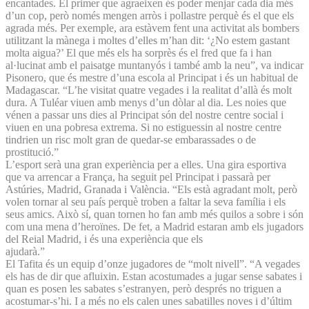
encantades. El primer que agraeixen és poder menjar cada dia més
d’un cop, però només mengen arròs i pollastre perquè és el que els
agrada més. Per exemple, ara estàvem fent una activitat als bombers
utilitzant la mànega i moltes d’elles m’han dit: ‘¿No estem gastant
molta aigua?’ El que més els ha sorprès és el fred que fa i han
al·lucinat amb el paisatge muntanyós i també amb la neu”, va indicar
Pisonero, que és mestre d’una escola al Principat i és un habitual de
Madagascar. “L’he visitat quatre vegades i la realitat d’allà és molt
dura. A Tuléar viuen amb menys d’un dòlar al dia. Les noies que
vénen a passar uns dies al Principat són del nostre centre social i
viuen en una pobresa extrema. Si no estiguessin al nostre centre
tindrien un risc molt gran de quedar-se embarassades o de
prostitució.”
L’esport serà una gran experiència per a elles. Una gira esportiva
que va arrencar a França, ha seguit pel Principat i passarà per
Astúries, Madrid, Granada i València. “Els està agradant molt, però
volen tornar al seu país perquè troben a faltar la seva família i els
seus amics. Això sí, quan tornen ho fan amb més quilos a sobre i són
com una mena d’heroïnes. De fet, a Madrid estaran amb els jugadors
del Reial Madrid, i és una experiència que els
ajudarà.”
El Tafita és un equip d’onze jugadores de “molt nivell”. “A vegades
els has de dir que afluixin. Estan acostumades a jugar sense sabates i
quan es posen les sabates s’estranyen, però després no triguen a
acostumar-s’hi. I a més no els calen unes sabatilles noves i d’últim