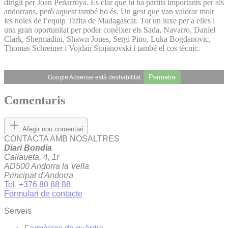
dirigit per Joan Peñarroya. És clar que hi ha partits importants per als
andorrans, però aquest també ho és. Un gest que van valorar molt
les noies de l’equip Tafita de Madagascar. Tot un luxe per a elles i
una gran oportunitat per poder conèixer els Sada, Navarro, Daniel
Clark, Shermadini, Shawn Jones, Sergi Pino, Luka Bogdanovic,
Thomas Schreiner i Vojdan Stojanovski i també el cos tècnic.
Permetre
Google Adsense està deshabilitat.
Comentaris
Afegir nou comentari
CONTACTA AMB NOSALTRES
Diari Bondia
Callaueta, 4, 1r
AD500 Andorra la Vella
Principat d'Andorra
Tel. +376 80 88 88
Formulari de contacte
Serveis