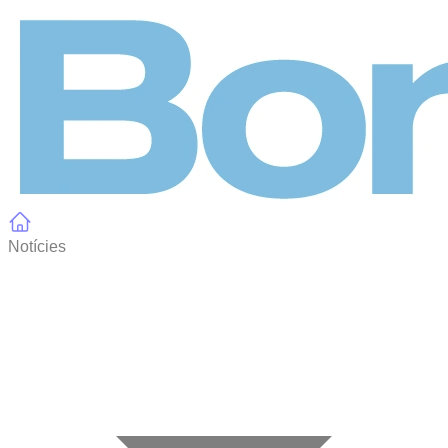
Panell de gestió de galetes
Notícies