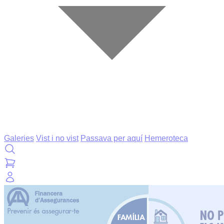
Galeries
Vist i no vist
Passava per aquí
Hemeroteca