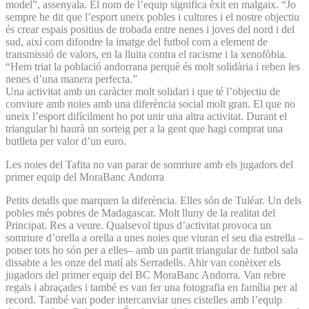
model”, assenyala. El nom de l’equip significa èxit en malgaix. “Jo
sempre he dit que l’esport uneix pobles i cultures i el nostre objectiu
és crear espais positius de trobada entre nenes i joves del nord i del
sud, així com difondre la imatge del futbol com a element de
transmissió de valors, en la lluita contra el racisme i la xenofòbia.
“Hem triat la població andorrana perquè és molt solidària i reben les
nenes d’una manera perfecta.”
Una activitat amb un caràc­ter molt solidari i que té l’objectiu de
conviure amb noies amb una diferència social molt gran. El que no
uneix l’esport difícilment ho pot unir una altra activitat. Durant el
triangular hi haurà un sorteig per a la gent que hagi comprat una
butlleta per valor d’un euro.
Les noies del Tafita no van parar de somriure amb els jugadors del
primer equip del MoraBanc Andorra
Petits detalls que marquen la diferència. Elles són de Tuléar. Un dels
pobles més pobres de Madagascar. Molt lluny de la realitat del
Principat. Res a veure. Qualsevol tipus d’activitat provoca un
somriure d’orella a orella a unes noies que viuran el seu dia estrella –
potser tots ho són per a elles– amb un partit triangular de futbol sala
dissabte a les onze del matí als Serradells. Ahir van conèixer els
jugadors del primer equip del BC MoraBanc Andorra. Van rebre
regals i abraçades i també es van fer una fotografia en família per al
record. També van poder intercanviar unes cistelles amb l’equip