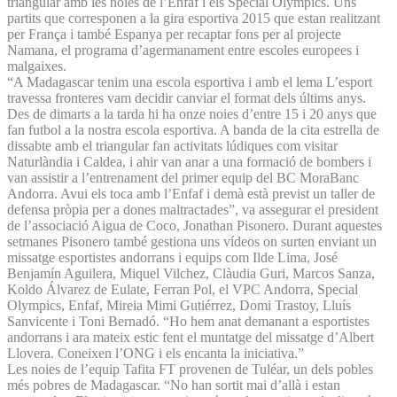
triangular amb les noies de l’Enfaf i els Special Olympics. Uns
partits que corresponen a la gira esportiva 2015 que estan realitzant
per França i també Espanya per recaptar fons per al projecte
Namana, el programa d’agermanament entre escoles europees i
malgaixes.
“A Madagascar tenim una escola esportiva i amb el lema L’esport
travessa fronteres vam decidir canviar el format dels últims anys.
Des de dimarts a la tarda hi ha onze noies d’entre 15 i 20 anys que
fan futbol a la nostra escola esportiva. A banda de la cita estrella de
dissabte amb el triangular fan activitats lúdiques com visitar
Naturlàndia i Caldea, i ahir van anar a una formació de bombers i
van assistir a l’entrenament del primer equip del BC MoraBanc
Andorra. Avui els toca amb l’Enfaf i demà està previst un taller de
defensa pròpia per a dones maltractades”, va assegurar el president
de l’associació Aigua de Coco, Jonathan Pisonero. Durant aquestes
setmanes Pisonero també gestiona uns vídeos on surten enviant un
missatge esportistes andorrans i equips com Ilde Lima, José
Benjamín Aguilera, Miquel Vilchez, Clàudia Guri, Marcos Sanza,
Koldo Álvarez de Eulate, Ferran Pol, el VPC Andorra, Special
Olympics, Enfaf, Mireia Mimi Gutiérrez, Domi Trastoy, Lluís
Sanvicente i Toni Bernadó. “Ho hem anat demanant a esportistes
andorrans i ara mateix estic fent el muntatge del missatge d’Albert
Llovera. Coneixen l’ONG i els encanta la iniciativa.”
Les noies de l’equip Tafita FT provenen de Tuléar, un dels pobles
més pobres de Madagascar. “No han sortit mai d’allà i estan