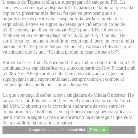
L’estació de Tignes acollia un supergegant de categoria FIS. La
cursa es va començar a disputar tot i l’aparició de la boira, que cada
cop es va presentar més densa, fet que va provocar que els
organitzadors es decidissin a suspendre-la per la seguretat dels
esquiadors. Esteve va signar la desena posició amb un crono de
52,02 segons, que li va fer sumar 38,25 punts FIS. Oliveras va
finalitzar en la divuitena plaça amb 53,20, per 62,43 punts. “He
sortit força bé, intentant produir un esquí ràpid, però un error a mitja
baixada m’ha fet perdre temps i velocitat”, exposava Oliveras, que
va admetre que és una “llàstima perquè m’estava notant bé”.
Primer va ser el francès Nicolas Raffort, amb un registre de 50,61. A
continuació es van classificar els seus compatriotes Roy Piccard amb
51,08 i Nils Allegre amb 51,50. Demà es realitzarà a Tignes un
supergegant i una supercombinada, sempre tenint en compte el
temps i que les condicions siguin adequades.
La que comença dissabte la seva singladura és Mireia Gutiérrez. Ho
farà a l’estació finlandesa de Levi en el primer eslàlom de la Copa
del Món. L’objectiu de la corredora andorrana és estar entre les
trenta primeres classificades en la primera mànega per classificar-se
per disputar la segona, cosa que encara no ha aconseguit i que és la
fita a assolir de la present campanya.
Permetre
Google Adsense està deshabilitat.