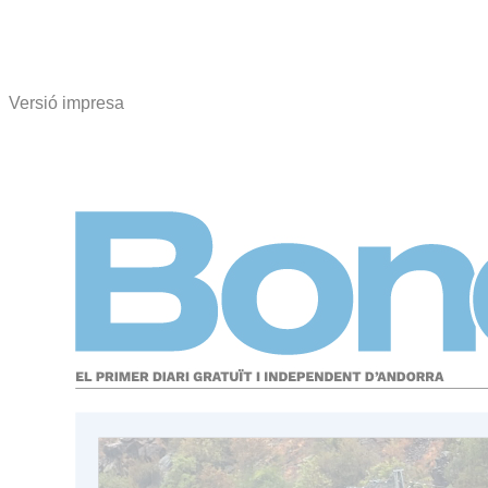
Versió impresa