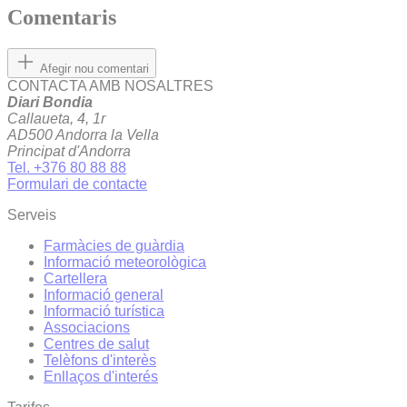
Comentaris
Afegir nou comentari
CONTACTA AMB NOSALTRES
Diari Bondia
Callaueta, 4, 1r
AD500 Andorra la Vella
Principat d'Andorra
Tel. +376 80 88 88
Formulari de contacte
Serveis
Farmàcies de guàrdia
Informació meteorològica
Cartellera
Informació general
Informació turística
Associacions
Centres de salut
Telèfons d'interès
Enllaços d'interés