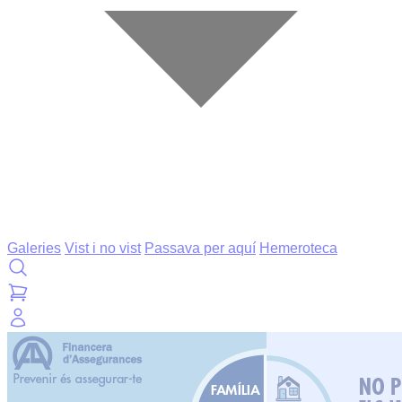
Galeries
Vist i no vist
Passava per aquí
Hemeroteca