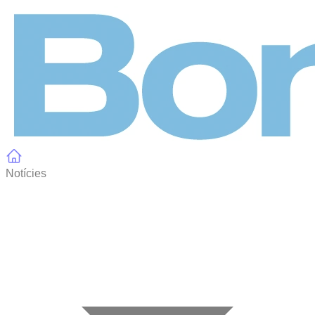
Panell de gestió de galetes
Notícies