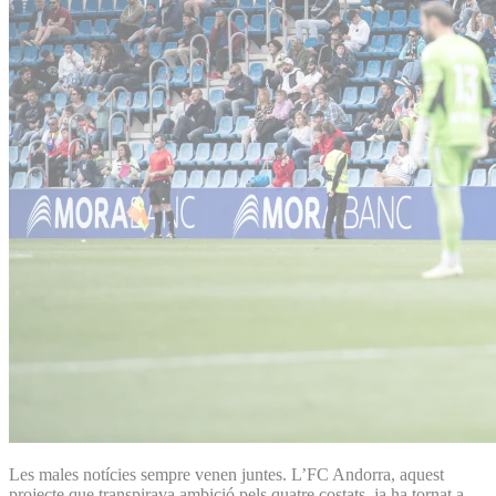
Les males notícies sempre venen juntes. L’FC Andorra, aquest
projecte que transpirava ambició pels quatre costats, ja ha tornat a