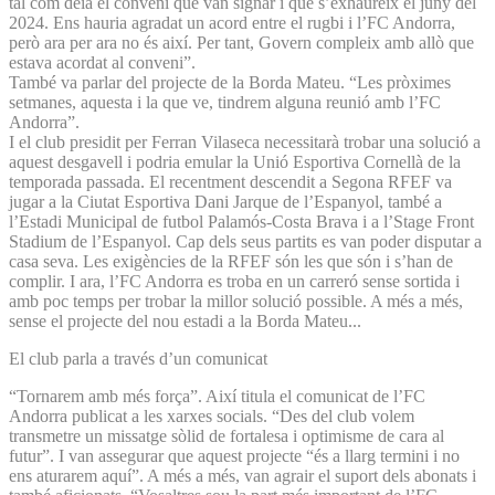
tal com deia el conveni que van signar i que s’exhaureix el juny del
2024. Ens hauria agradat un acord entre el rugbi i l’FC Andorra,
però ara per ara no és així. Per tant, Govern compleix amb allò que
estava acordat al conveni”.
També va parlar del projecte de la Borda Mateu. “Les pròximes
setmanes, aquesta i la que ve, tindrem alguna reunió amb l’FC
Andorra”.
I el club presidit per Ferran Vilaseca necessitarà trobar una solució a
aquest desgavell i podria emular la Unió Esportiva Cornellà de la
temporada passada. El recentment descendit a Segona RFEF va
jugar a la Ciutat Esportiva Dani Jarque de l’Espanyol, també a
l’Estadi Municipal de futbol Palamós-Costa Brava i a l’Stage Front
Stadium de l’Espanyol. Cap dels seus partits es van poder disputar a
casa seva. Les exigències de la RFEF són les que són i s’han de
complir. I ara, l’FC Andorra es troba en un carreró sense sortida i
amb poc temps per trobar la millor solució possible. A més a més,
sense el projecte del nou estadi a la Borda Mateu...
El club parla a través d’un comunicat
“Tornarem amb més força”. Així titula el comunicat de l’FC
Andorra publicat a les xarxes socials. “Des del club volem
transmetre un missatge sòlid de fortalesa i optimisme de cara al
futur”. I van assegurar que aquest projecte “és a llarg termini i no
ens aturarem aquí”. A més a més, van agrair el suport dels abonats i