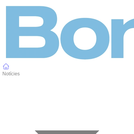
Panell de gestió de galetes
Notícies