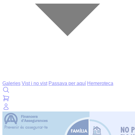
Galeries
Vist i no vist
Passava per aquí
Hemeroteca