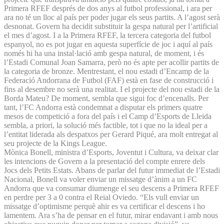
Primera RFEF després de dos anys al futbol professional, i ara per
ara no té un lloc al país per poder jugar els seus partits. A l’agost serà
desnonat. Govern ha decidit substituir la gespa natural per l’artificial
el mes d’agost. I a la Primera RFEF, la tercera categoria del futbol
espanyol, no es pot jugar en aquesta superfície de joc i aquí al país
només hi ha una instal·lació amb gespa natural, de moment, i és
l’Estadi Comunal Joan Samarra, però no és apte per acollir partits de
la categoria de bronze. Mentrestant, el nou estadi d’Encamp de la
Federació Andorrana de Futbol (FAF) està en fase de construcció i
fins al desembre no serà una realitat. I el projecte del nou estadi de la
Borda Mateu? De moment, sembla que sigui foc d’encenalls. Per
tant, l’FC Andorra està condemnat a disputar els primers quatre
mesos de competició a fora del país i el Camp d’Esports de Lleida
sembla, a priori, la solució més factible, tot i que no la ideal per a
l’entitat liderada als despatxos per Gerard Piqué, ara molt entregat al
seu projecte de la Kings League.
Mònica Bonell, ministra d’Esports, Joventut i Cultura, va deixar clar
les intencions de Govern a la presentació del compte enrere dels
Jocs dels Petits Estats. Abans de parlar del futur immediat de l’Estadi
Nacional, Bonell va voler enviar un missatge d’ànim a un FC
Andorra que va consumar diumenge el seu descens a Primera RFEF
en perdre per 3 a 0 contra el Reial Oviedo. “Els vull enviar un
missatge d’optimisme perquè ahir es va certificar el descens i ho
lamentem. Ara s’ha de pensar en el futur, mirar endavant i amb nous