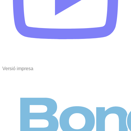
Versió impresa