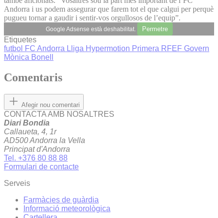
també aficionats. “Vosaltres sou la part més important de l’FC
Andorra i us podem assegurar que farem tot el que calgui per perquè
pugueu tornar a gaudir i sentir-vos orgullosos de l’equip”.
Permetre
Google Adsense està deshabilitat.
Etiquetes
futbol
FC Andorra
Lliga Hypermotion
Primera RFEF
Govern
Mònica Bonell
Comentaris
Afegir nou comentari
CONTACTA AMB NOSALTRES
Diari Bondia
Callaueta, 4, 1r
AD500 Andorra la Vella
Principat d'Andorra
Tel. +376 80 88 88
Formulari de contacte
Serveis
Farmàcies de guàrdia
Informació meteorològica
Cartellera