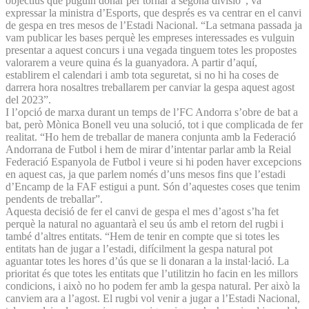
objectius que puguin donar per tornar a segona divisió”, va
expressar la ministra d’Esports, que després es va centrar en el canvi
de gespa en tres mesos de l’Estadi Nacional. “La setmana passada ja
vam publicar les bases perquè les empreses interessades es vulguin
presentar a aquest concurs i una vegada tinguem totes les propostes
valorarem a veure quina és la guanyadora. A partir d’aquí,
establirem el calendari i amb tota seguretat, si no hi ha coses de
darrera hora nosaltres treballarem per canviar la gespa aquest agost
del 2023”.
I l’opció de marxa durant un temps de l’FC Andorra s’obre de bat a
bat, però Mònica Bonell veu una solució, tot i que complicada de fer
realitat. “Ho hem de treballar de manera conjunta amb la Federació
Andorrana de Futbol i hem de mirar d’intentar parlar amb la Reial
Federació Espanyola de Futbol i veure si hi poden haver excepcions
en aquest cas, ja que parlem només d’uns mesos fins que l’estadi
d’Encamp de la FAF estigui a punt. Són d’aquestes coses que tenim
pendents de treballar”.
Aquesta decisió de fer el canvi de gespa el mes d’agost s’ha fet
perquè la natural no aguantarà el seu ús amb el retorn del rugbi i
també d’altres entitats. “Hem de tenir en compte que si totes les
entitats han de jugar a l’estadi, difícilment la gespa natural pot
aguantar totes les hores d’ús que se li donaran a la instal·lació. La
prioritat és que totes les entitats que l’utilitzin ho facin en les millors
condicions, i això no ho podem fer amb la gespa natural. Per això la
canviem ara a l’agost. El rugbi vol venir a jugar a l’Estadi Nacional,