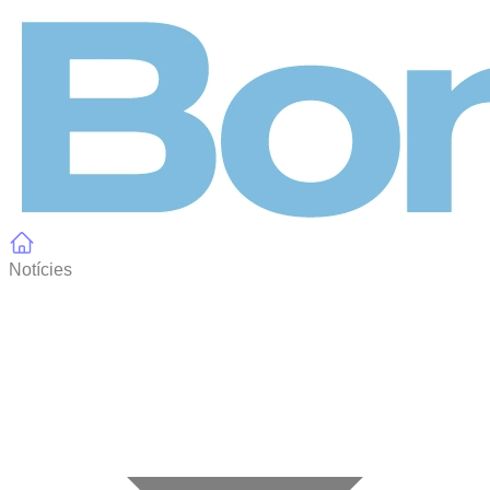
Panell de gestió de galetes
Notícies