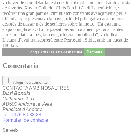
va haver de completar la resta del traçat moll. Juntament amb la resta
de favorits, Xavier Galindo, Chris Birch i Andi Lettenbichler, va
recórrer una gran part del circuit amb constants avançaments per la
dificultat que presentava la navegació. El pilot gal va acabar tercer
després de passar més de set hores sobre la moto. “Ha estat una
etapa complicada. Ho he passat bastant malament per anar tantes
hores mullat i, a més, la navegació era complicada”, va indicar.
L’etapa d’avui transcorrerà entre Petrosani i Sibiu, amb un traçat de
186 km.
Permetre
Google Adsense està deshabilitat.
Comentaris
Afegir nou comentari
CONTACTA AMB NOSALTRES
Diari Bondia
Callaueta, 4, 1r
AD500 Andorra la Vella
Principat d'Andorra
Tel. +376 80 88 88
Formulari de contacte
Serveis