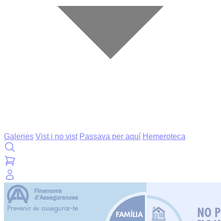
Galeries
Vist i no vist
Passava per aquí
Hemeroteca