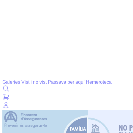
Galeries
Vist i no vist
Passava per aquí
Hemeroteca