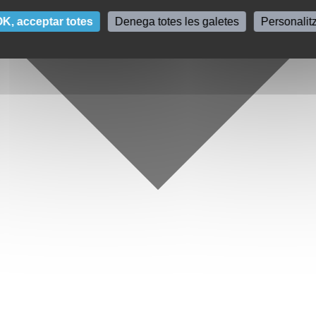
K, acceptar totes
Denega totes les galetes
Personalit