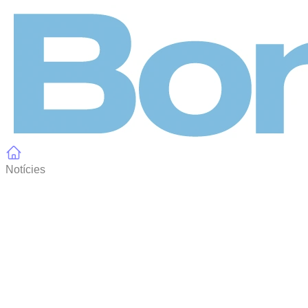
Panell de gestió de galetes
Notícies