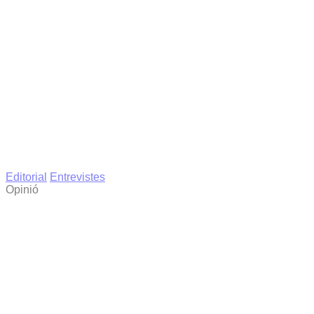
Editorial
Entrevistes
Opinió