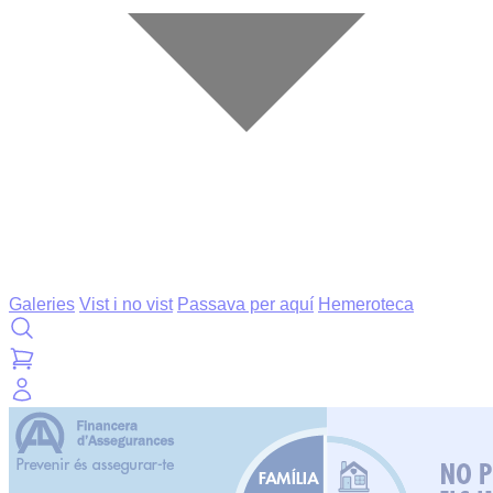
Galeries
Vist i no vist
Passava per aquí
Hemeroteca