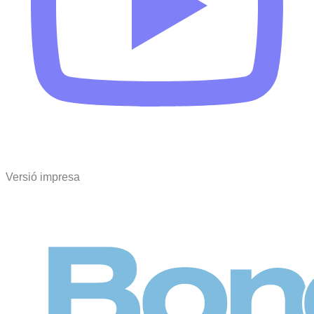
Versió impresa