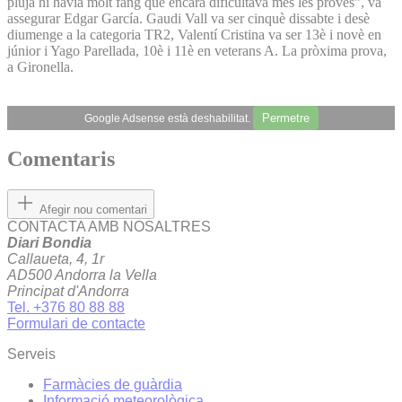
pluja hi havia molt fang que encara dificultava més les proves”, va
assegurar Edgar García. Gaudi Vall va ser cinquè dissabte i desè
diumenge a la categoria TR2, Valentí Cristina va ser 13è i novè en
júnior i Yago Parellada, 10è i 11è en veterans A. La pròxima prova,
a Gironella.
Permetre
Google Adsense està deshabilitat.
Comentaris
Afegir nou comentari
CONTACTA AMB NOSALTRES
Diari Bondia
Callaueta, 4, 1r
AD500 Andorra la Vella
Principat d'Andorra
Tel. +376 80 88 88
Formulari de contacte
Serveis
Farmàcies de guàrdia
Informació meteorològica