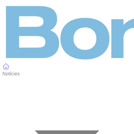
Panell de gestió de galetes
Notícies