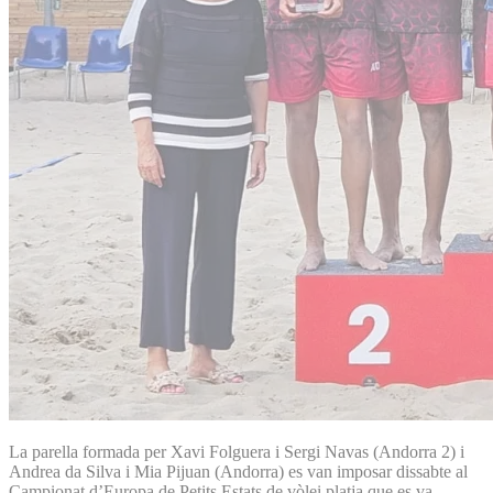
La parella formada per Xavi Folguera i Sergi Navas (Andorra 2) i
Andrea da Silva i Mia Pijuan (Andorra) es van imposar dissabte al
Campionat d’Europa de Petits Estats de vòlei platja que es va