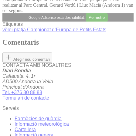
realitzar al Parc Central. Gerard Verdú i Lluc Macià (Andorra 1) van
ser segons.
Permetre
Google Adsense està deshabilitat.
Etiquetes
vòlei platja
Campionat d’Europa de Petits Estats
Comentaris
Afegir nou comentari
CONTACTA AMB NOSALTRES
Diari Bondia
Callaueta, 4, 1r
AD500 Andorra la Vella
Principat d'Andorra
Tel. +376 80 88 88
Formulari de contacte
Serveis
Farmàcies de guàrdia
Informació meteorològica
Cartellera
Informació general