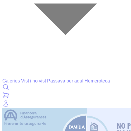
Galeries
Vist i no vist
Passava per aquí
Hemeroteca