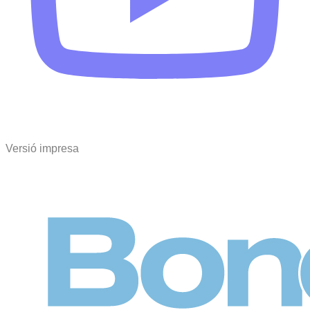
Versió impresa