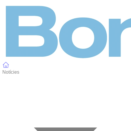
Panell de gestió de galetes
Notícies