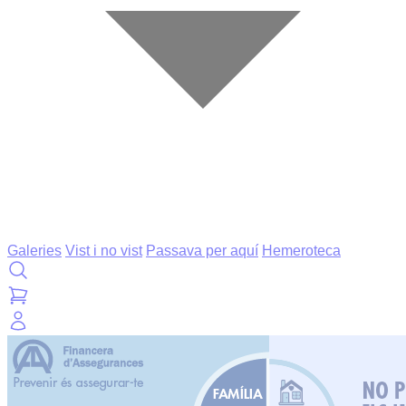
Galeries
Vist i no vist
Passava per aquí
Hemeroteca