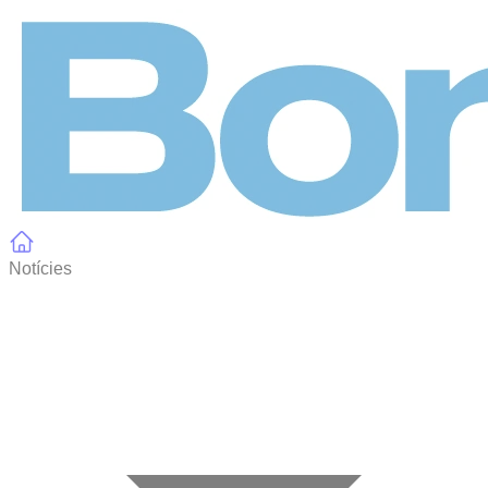
Panell de gestió de galetes
Notícies