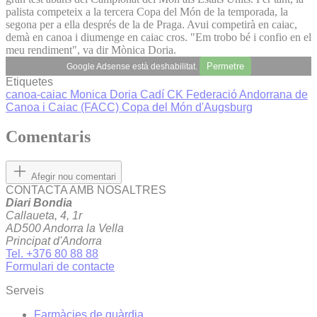
palista competeix a la tercera Copa del Món de la temporada, la
segona per a ella després de la de Praga. Avui competirà en caiac,
demà en canoa i diumenge en caiac cros. "Em trobo bé i confio en el
meu rendiment", va dir Mònica Doria.
Permetre
Google Adsense està deshabilitat.
Etiquetes
canoa-caiac
Monica Doria
Cadí CK
Federació Andorrana de
Canoa i Caiac (FACC)
Copa del Món d'Augsburg
Comentaris
Afegir nou comentari
CONTACTA AMB NOSALTRES
Diari Bondia
Callaueta, 4, 1r
AD500 Andorra la Vella
Principat d'Andorra
Tel. +376 80 88 88
Formulari de contacte
Serveis
Farmàcies de guàrdia