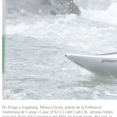
De Praga a Augsburg. Mònica Doria, palista de la Federació
Andorrana de Canoa i Caiac (FACC) i del Cadí CK, afronta l'últim
gran test abans del Campionat del Món als Estats Units. Per tant, la