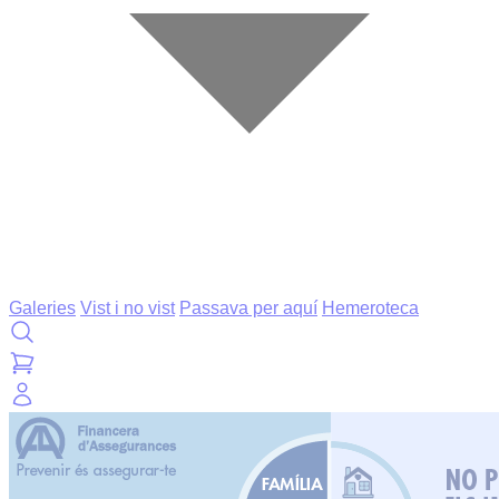
Galeries
Vist i no vist
Passava per aquí
Hemeroteca