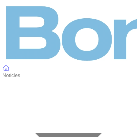
Panell de gestió de galetes
Notícies