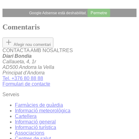
Permetre
Google Adsense està deshabilitat.
Comentaris
Afegir nou comentari
CONTACTA AMB NOSALTRES
Diari Bondia
Callaueta, 4, 1r
AD500 Andorra la Vella
Principat d'Andorra
Tel. +376 80 88 88
Formulari de contacte
Serveis
Farmàcies de guàrdia
Informació meteorològica
Cartellera
Informació general
Informació turística
Associacions
Centres de salut