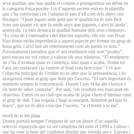
seva qualitat, que han ajudat el conjunt a protagonitzar un debut en
la categoria força positiu. Un d’aquests secrets està en la plantilla
que s’ha conformat i en l’adaptació tant d’ell com dels altres cinc
fitxatges. “Quan jugues amb gent que té qualitat tot és més fàcil.
Som uns quants els que fa molts anys que juguem, i això hi ajuda”,
assenyala, i a més destaca la qualitat humana dels seus companys.
“És cosa de l’entrenador i del director esportiu, ells ens van fitxar.
Han donat molta importància a aquest aspecte per formar un grup de
bona gent, i això tant als entrenaments com als partits es nota.”
Personalment considera que el seu rendiment està sent “positiu”,
però encara no vol entrar a valorar els seus números. “El rendiment
no s’ha d’avaluar quan es comença, sinó quan s’acaba. Tenim tot
l’any per endavant i ja veurem al final com hem estat.” I és que
l’objectiu principal de l’entitat no és altre que la permanència, i ho
assegurarà entrar al grup que lluiti per l’ascens. “El més important és
mantenir sempre la concentració. Durant l’any hi ha alts i baixos i
els hem de saber controlar”. Per tant, “els resultats ens marcaran els
objectius. Estem en un club que acaba de pujar i hem d’intentar estar
al grup de dalt. Una vegada s’hagi aconseguit, lluitarem pel que és
maco”, que no és altra cosa que l’ascens, “si el tenim a la mà”.
nivell de la leb plata
Drame portarà sempre l’etiqueta de ser un júnior d’or, aquella
selecció espanyola que va ser campiona del món el 1999 a Lisboa i
que ha estat la base del combinat absolut que triomfa ara a Europa i