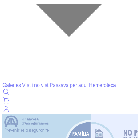
Galeries
Vist i no vist
Passava per aquí
Hemeroteca