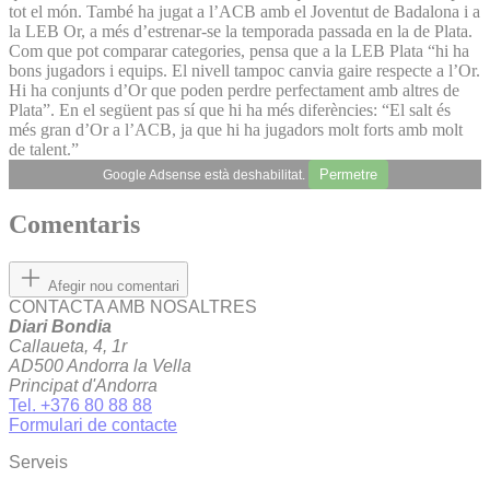
tot el món. També ha jugat a l’ACB amb el Joventut de Badalona i a
la LEB Or, a més d’estrenar-se la temporada passada en la de Plata.
Com que pot comparar categories, pensa que a la LEB Plata “hi ha
bons jugadors i equips. El nivell tampoc canvia gaire respecte a l’Or.
Hi ha conjunts d’Or que poden perdre perfectament amb altres de
Plata”. En el següent pas sí que hi ha més diferències: “El salt és
més gran d’Or a l’ACB, ja que hi ha jugadors molt forts amb molt
de talent.”
Permetre
Google Adsense està deshabilitat.
Comentaris
Afegir nou comentari
CONTACTA AMB NOSALTRES
Diari Bondia
Callaueta, 4, 1r
AD500 Andorra la Vella
Principat d'Andorra
Tel. +376 80 88 88
Formulari de contacte
Serveis