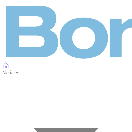
Panell de gestió de galetes
Notícies