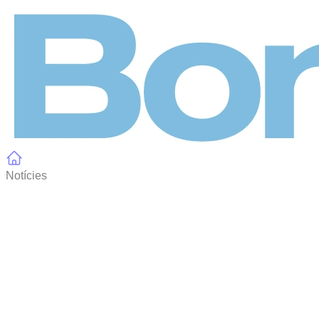
Panell de gestió de galetes
Notícies