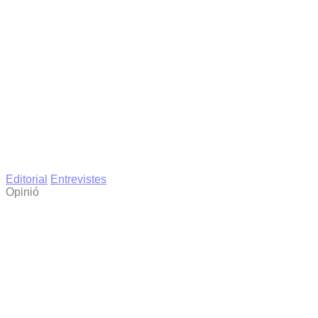
Editorial
Entrevistes
Opinió