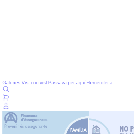
Galeries
Vist i no vist
Passava per aquí
Hemeroteca