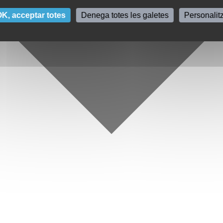
K, acceptar totes
Denega totes les galetes
Personalit