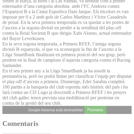
Setién al Barça, al Betis i al Las Palmas, va debutar com a primer
entrenador d’una categoria absoluta amb l’FC Andorra contra
l’Espanyol B a la Ciutat Esportiva Dani Jarque. Els tricolors es van
imposar per 0 a 2 amb gols de Carlos Martínez i Víctor Casadesús
de penal. En la seva primera temporada es va quedar a les portes de
l’ascens a la segona divisió en perdre a la semifinal del play-off
contra la Reial Societat B que dirigia Xabi Alonso, actual entrenador
del Bayer Leverkusen.
En la seva segona temporada, a Primera RFEF, l’antiga segona
divisió B espanyola, sí que va aconseguir la fita de l’ascens a la
Lliga SmartBank finalitzant en primera posició del seu grup, però
perdent en la final de campions d’aquesta categoria contra el Racing
Santander.
En el seu primer any a la Lliga SmartBank ja ha assolit la
permanència, però no podrà lluitar per classificar l’equip per disputar
el play-off d’ascens a primera. Diumenge, Eder Sarabia complirà
100 partits a la banqueta del club esportiu més històric del país i ho
farà contra un CD Lugo ja descendit a Primera RFEF i les penyes
del club gallec tenen prevista una mobilització per protestar en
contra de la gestió del seu club.
Permetre
Google Adsense està deshabilitat.
Comentaris