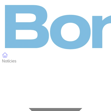
Panell de gestió de galetes
Notícies