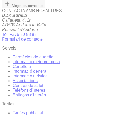
Afegir nou comentari
CONTACTA AMB NOSALTRES
Diari Bondia
Callaueta, 4, 1r
AD500 Andorra la Vella
Principat d'Andorra
Tel. +376 80 88 88
Formulari de contacte
Serveis
Farmàcies de guàrdia
Informació meteorològica
Cartellera
Informació general
Informació turística
Associacions
Centres de salut
Telèfons d'interès
Enllaços d'interés
Tarifes
Tarifes publicitat