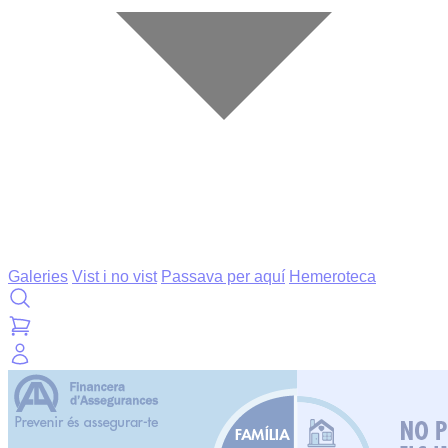
Galeries
Vist i no vist
Passava per aquí
Hemeroteca