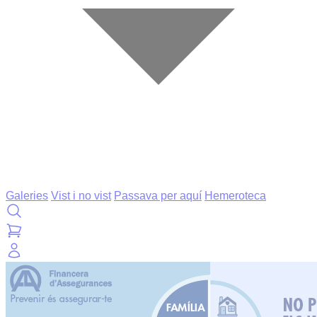
Galeries
Vist i no vist
Passava per aquí
Hemeroteca