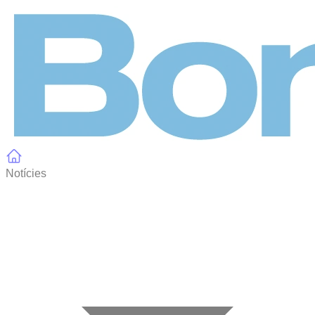
Panell de gestió de galetes
Notícies