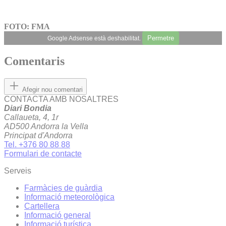
FOTO: FMA
Permetre
Google Adsense està deshabilitat.
Comentaris
Afegir nou comentari
CONTACTA AMB NOSALTRES
Diari Bondia
Callaueta, 4, 1r
AD500 Andorra la Vella
Principat d'Andorra
Tel. +376 80 88 88
Formulari de contacte
Serveis
Farmàcies de guàrdia
Informació meteorològica
Cartellera
Informació general
Informació turística