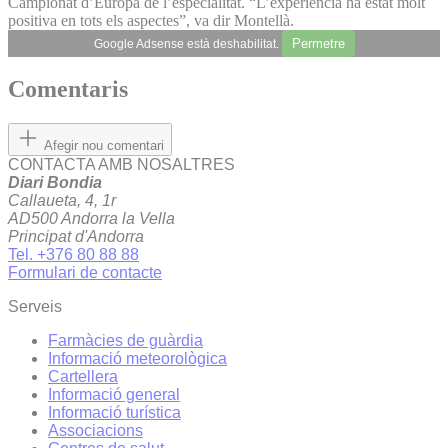
Campionat d’Europa de l’especialitat. “L’experiència ha estat molt
positiva en tots els aspectes”, va dir Montellà.
Permetre
Google Adsense està deshabilitat.
Comentaris
Afegir nou comentari
CONTACTA AMB NOSALTRES
Diari Bondia
Callaueta, 4, 1r
AD500 Andorra la Vella
Principat d'Andorra
Tel. +376 80 88 88
Formulari de contacte
Serveis
Farmàcies de guàrdia
Informació meteorològica
Cartellera
Informació general
Informació turística
Associacions