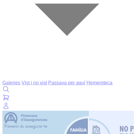
Galeries
Vist i no vist
Passava per aquí
Hemeroteca