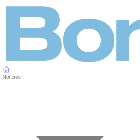
Panell de gestió de galetes
Notícies