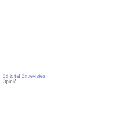
Editorial
Entrevistes
Opinió