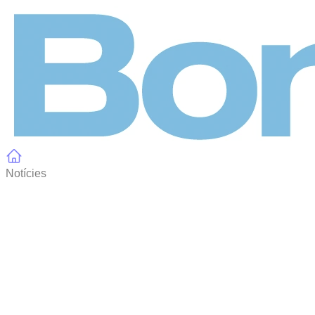
Panell de gestió de galetes
Notícies