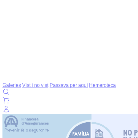
Galeries
Vist i no vist
Passava per aquí
Hemeroteca