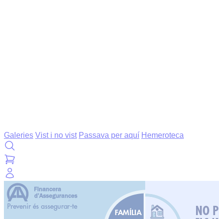
Galeries
Vist i no vist
Passava per aquí
Hemeroteca