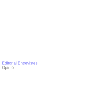
Editorial
Entrevistes
Opinió