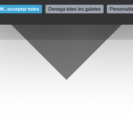
K, acceptar totes
Denega totes les galetes
Personalit