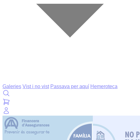
Galeries
Vist i no vist
Passava per aquí
Hemeroteca