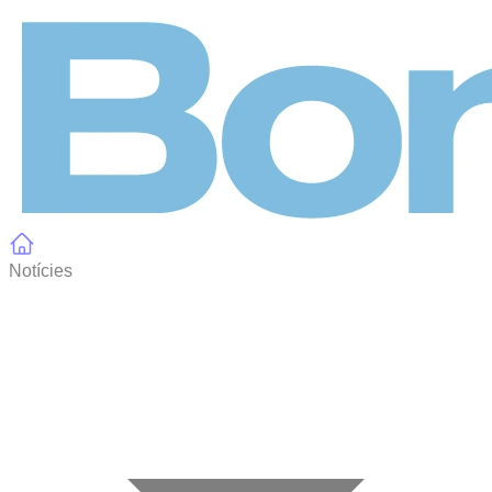
Panell de gestió de galetes
Notícies