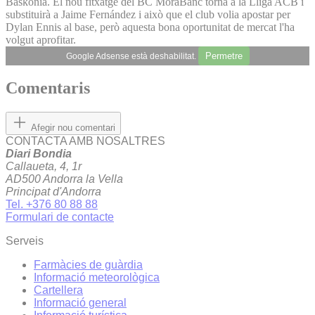
Baskonia. El nou fitxatge del BC MoraBanc torna a la Lliga ACB i
substituirà a Jaime Fernández i això que el club volia apostar per
Dylan Ennis al base, però aquesta bona oportunitat de mercat l'ha
volgut aprofitar.
Permetre
Google Adsense està deshabilitat.
Comentaris
Afegir nou comentari
CONTACTA AMB NOSALTRES
Diari Bondia
Callaueta, 4, 1r
AD500 Andorra la Vella
Principat d'Andorra
Tel. +376 80 88 88
Formulari de contacte
Serveis
Farmàcies de guàrdia
Informació meteorològica
Cartellera
Informació general