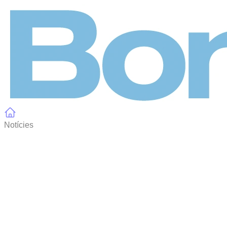
Panell de gestió de galetes
Notícies