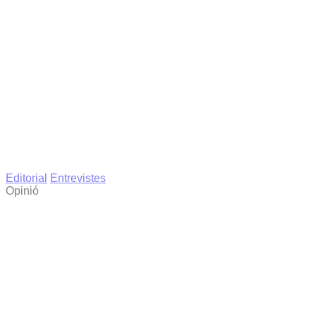
Editorial
Entrevistes
Opinió