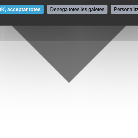
K, acceptar totes
Denega totes les galetes
Personalit