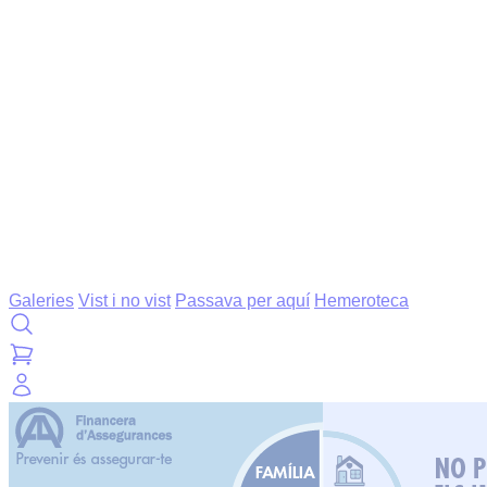
Galeries
Vist i no vist
Passava per aquí
Hemeroteca