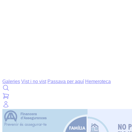
Galeries
Vist i no vist
Passava per aquí
Hemeroteca