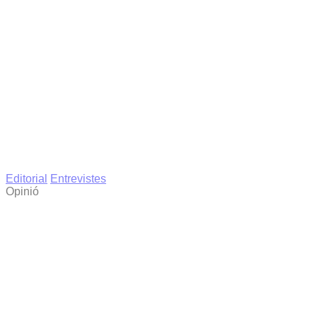
Editorial
Entrevistes
Opinió