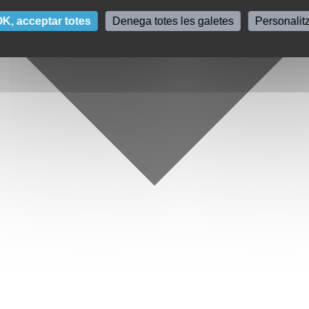
K, acceptar totes
Denega totes les galetes
Personalit