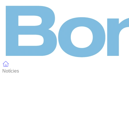
Panell de gestió de galetes
Notícies