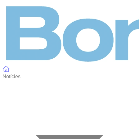
Panell de gestió de galetes
Notícies