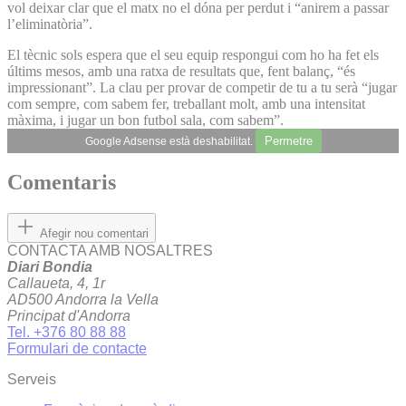
vol deixar clar que el matx no el dóna per perdut i “anirem a passar
l’eliminatòria”.
El tècnic sols espera que el seu equip respongui com ho ha fet els
últims mesos, amb una ratxa de resultats que, fent balanç, “és
impressionant”. La clau per provar de competir de tu a tu serà “jugar
com sempre, com sabem fer, treballant molt, amb una intensitat
màxima, i jugar un bon futbol sala, com sabem”.
Permetre
Google Adsense està deshabilitat.
Comentaris
Afegir nou comentari
CONTACTA AMB NOSALTRES
Diari Bondia
Callaueta, 4, 1r
AD500 Andorra la Vella
Principat d'Andorra
Tel. +376 80 88 88
Formulari de contacte
Serveis