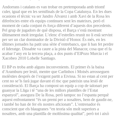
Andorrans i catalans es van trobar en pretemporada amb triomf
culer, igual que en les semifinals de la Copa Catalunya. En les dues
ocasions el tècnic va ser Jandro Álvarez i amb Xavi de la Rosa les
diferències entre els equips continuen sent les mateixes, però el
moment de cada conjunt és força diferent d’aquests dos precedents.
Pel grup de jugadors de què disposa, el Barça s’està mostrant
últimament molt irregular. L’elenc d’estrelles reunit no li està servint
per ser un clar dominador de la Divisió d’Honor. És més, en les
últimes jornades ha patit una sèrie d’entrebancs, que li han fet perdre
el lideratge. Dissabte va caure a la pista del Manacor, cosa que el fa
acabar l’any en la tercera plaça, a dos punts d’ElPozo Murcia i el
Xacobeo 2010 Lobelle Santiago.
El BP es troba amb alguns inconvenients. El primer és la baixa
d’Aramburu per lesió, mentre que Carlinhos i Moisés arrosseguen
molèsties després de l’exigent partit a Eivissa. Si no estan al cent per
cent no se’ls farà jugar davant el risc que pateixin una lesió de
consideració. El Barça ha compost un equip a cop de talonari per
guanyar la Lliga i té “una de les millors plantilles de l’Estat
espanyol”, assegura De la Rosa, però tampoc no l’espanta perquè
aquest enfrontament “és un premi per a nosaltres, hem de gaudir-ne,
i també ho han de fer els nostres aficionats”. L’entrenador és
conscient que els blaugranes “en teoria són molt superiors a
nosaltres, amb una plantilla de moltíssima qualitat”, però tot i això