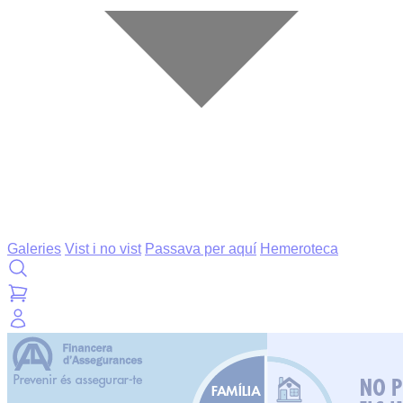
Galeries
Vist i no vist
Passava per aquí
Hemeroteca