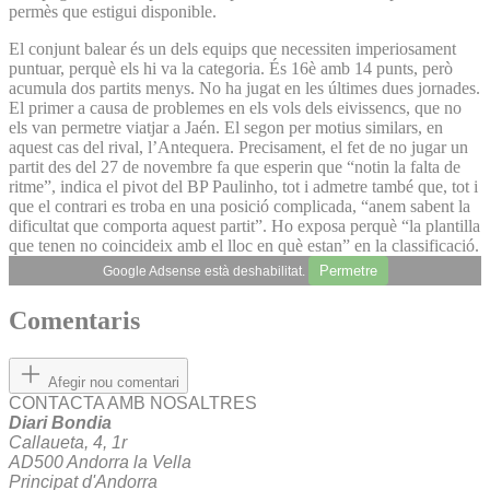
permès que estigui disponible.
El conjunt balear és un dels equips que necessiten imperiosament
puntuar, perquè els hi va la categoria. És 16è amb 14 punts, però
acumula dos partits menys. No ha jugat en les últimes dues jornades.
El primer a causa de problemes en els vols dels eivissencs, que no
els van permetre viatjar a Jaén. El segon per motius similars, en
aquest cas del rival, l’Antequera. Precisament, el fet de no jugar un
partit des del 27 de novembre fa que esperin que “notin la falta de
ritme”, indica el pivot del BP Paulinho, tot i admetre també que, tot i
que el contrari es troba en una posició complicada, “anem sabent la
dificultat que comporta aquest partit”. Ho exposa perquè “la plantilla
que tenen no coincideix amb el lloc en què estan” en la classificació.
Permetre
Google Adsense està deshabilitat.
Comentaris
Afegir nou comentari
CONTACTA AMB NOSALTRES
Diari Bondia
Callaueta, 4, 1r
AD500 Andorra la Vella
Principat d'Andorra