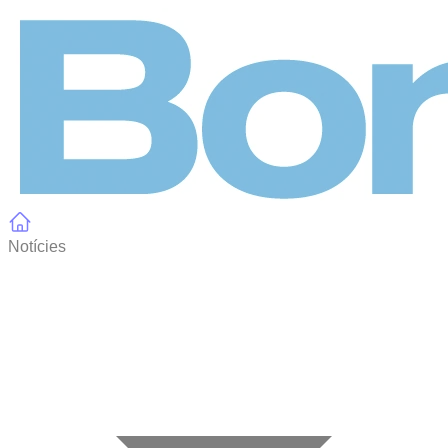
Panell de gestió de galetes
Notícies