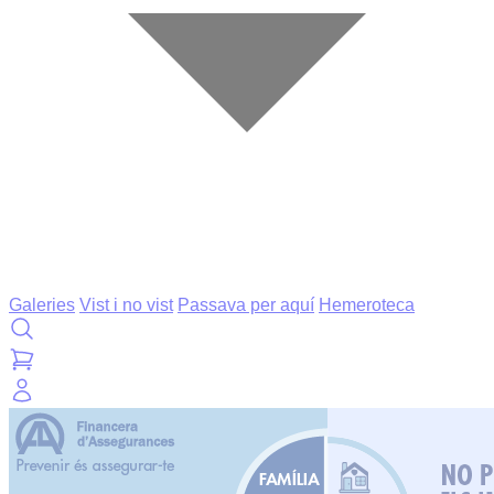
Galeries
Vist i no vist
Passava per aquí
Hemeroteca